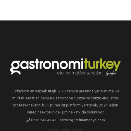
Türkiye’nin en yüksek tirajlı ilk 10 dergisi arasında yer alan otel ve
mutfak sanatları dergisi Gastronomi, turizm ve turizm endüstrisi
profesyonellerini buluşturan bir platform yaratarak, 20 yılı aşkın
süredir sektörün gelişimine katkıda bulunuyor.
0212 243 43 47
iletisim@rafinemedya.com