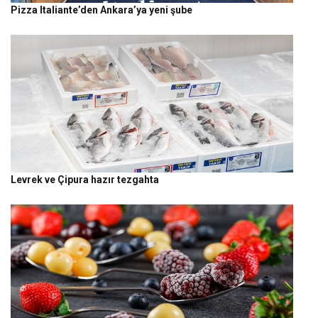
Pizza Italiante’den Ankara’ya yeni şube
Levrek ve Çipura hazır tezgahta