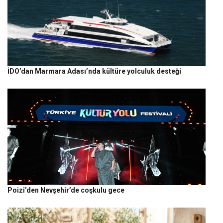
İDO’dan Marmara Adası’nda kültüre yolculuk desteği
Poizi’den Nevşehir’de coşkulu gece