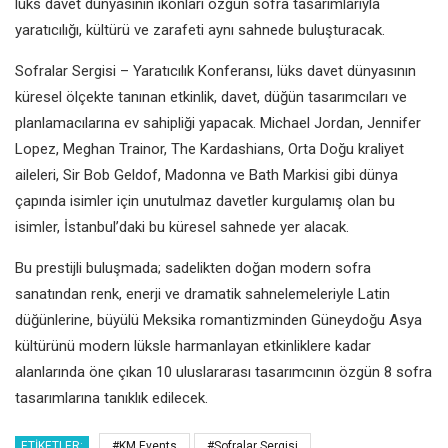
lüks davet dünyasının ikonları özgün sofra tasarımlarıyla
yaratıcılığı, kültürü ve zarafeti aynı sahnede buluşturacak.
Sofralar Sergisi – Yaratıcılık Konferansı, lüks davet dünyasının
küresel ölçekte tanınan etkinlik, davet, düğün tasarımcıları ve
planlamacılarına ev sahipliği yapacak. Michael Jordan, Jennifer
Lopez, Meghan Trainor, The Kardashians, Orta Doğu kraliyet
aileleri, Sir Bob Geldof, Madonna ve Bath Markisi gibi dünya
çapında isimler için unutulmaz davetler kurgulamış olan bu
isimler, İstanbul’daki bu küresel sahnede yer alacak.
Bu prestijli buluşmada; sadelikten doğan modern sofra
sanatından renk, enerji ve dramatik sahnelemeleriyle Latin
düğünlerine, büyülü Meksika romantizminden Güneydoğu Asya
kültürünü modern lüksle harmanlayan etkinliklere kadar
alanlarında öne çıkan 10 uluslararası tasarımcının özgün 8 sofra
tasarımlarına tanıklık edilecek.
ETIKETLER:
#KM Events
#Sofralar Sergisi