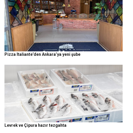
Pizza Italiante’den Ankara’ya yeni şube
Levrek ve Çipura hazır tezgahta