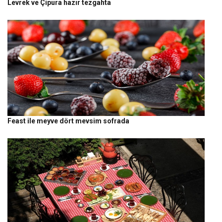
Levrek ve Çipura hazır tezgahta
Feast ile meyve dört mevsim sofrada