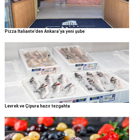
Pizza Italiante’den Ankara’ya yeni şube
Levrek ve Çipura hazır tezgahta