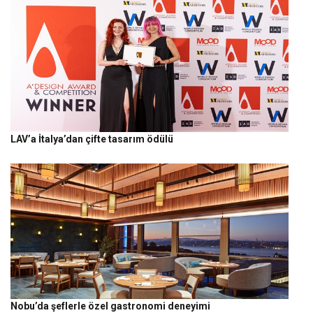
LAV’a İtalya’dan çifte tasarım ödülü
Nobu’da şeflerle özel gastronomi deneyimi