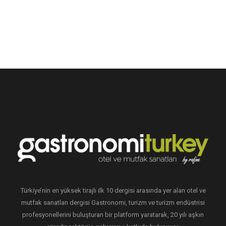
Türkiye’nin en yüksek tirajlı ilk 10 dergisi arasında yer alan otel ve
mutfak sanatları dergisi Gastronomi, turizm ve turizm endüstrisi
profesyonellerini buluşturan bir platform yaratarak, 20 yılı aşkın