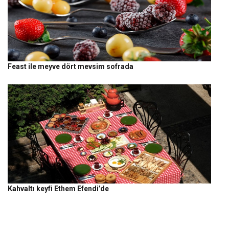
Feast ile meyve dört mevsim sofrada
Kahvaltı keyfi Ethem Efendi’de