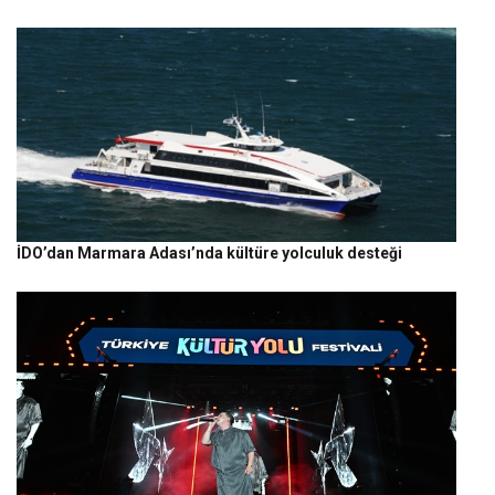
İDO’dan Marmara Adası’nda kültüre yolculuk desteği