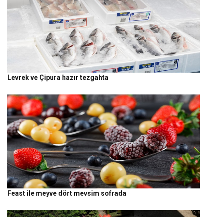
Levrek ve Çipura hazır tezgahta
Feast ile meyve dört mevsim sofrada