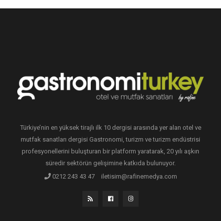
Türkiye’nin en yüksek tirajlı ilk 10 dergisi arasında yer alan otel ve
mutfak sanatları dergisi Gastronomi, turizm ve turizm endüstrisi
profesyonellerini buluşturan bir platform yaratarak, 20 yılı aşkın
süredir sektörün gelişimine katkıda bulunuyor.
0212 243 43 47
iletisim@rafinemedya.com