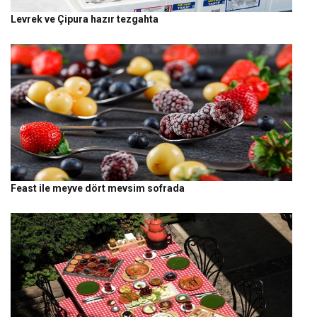
Levrek ve Çipura hazır tezgahta
Feast ile meyve dört mevsim sofrada