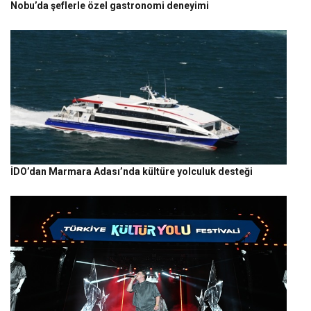
Nobu’da şeflerle özel gastronomi deneyimi
İDO’dan Marmara Adası’nda kültüre yolculuk desteği