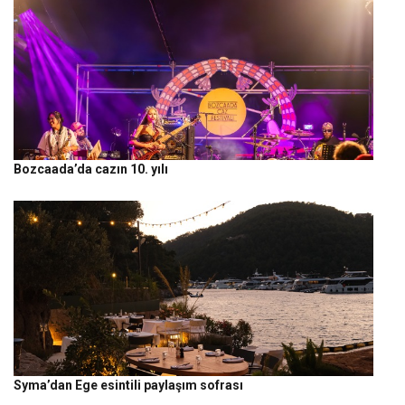
Bozcaada’da cazın 10. yılı
Syma’dan Ege esintili paylaşım sofrası