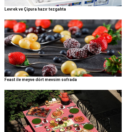
Levrek ve Çipura hazır tezgahta
Feast ile meyve dört mevsim sofrada