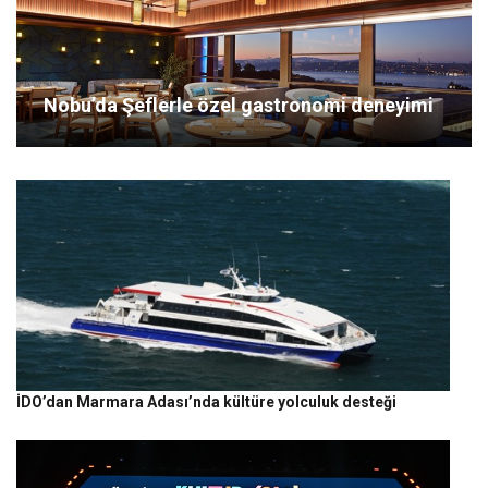
Nobu’da Şeflerle özel gastronomi deneyimi
İDO’dan Marmara Adası’nda kültüre yolculuk desteği