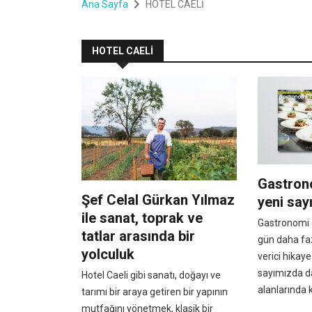
Ana Sayfa
HOTEL CAELİ
HOTEL CAELİ
Gastron
Şef Celal Gürkan Yılmaz
yeni say
ile sanat, toprak ve
Gastronomi 
tatlar arasında bir
gün daha faz
yolculuk
verici hikaye
sayımızda da
Hotel Caeli gibi sanatı, doğayı ve
alanlarında k
tarımı bir araya getiren bir yapının
mutfağını yönetmek, klasik bir