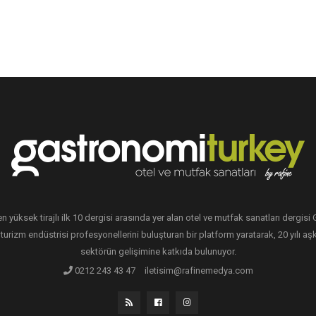
en yüksek tirajlı ilk 10 dergisi arasında yer alan otel ve mutfak sanatları dergis
 turizm endüstrisi profesyonellerini buluşturan bir platform yaratarak, 20 yılı aşk
sektörün gelişimine katkıda bulunuyor.
0212 243 43 47
iletisim@rafinemedya.com