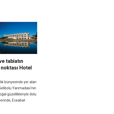
ve tabiatın
noktası Hotel
lık bünyesinde yer alan
 Gelibolu Yarımadası'nın
oğal güzellikleriyle dolu
zerinde, Eceabat