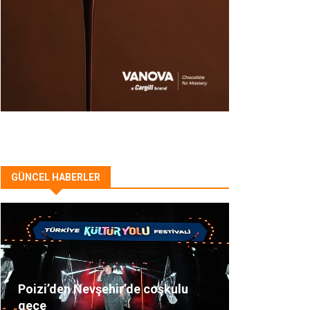
GÜNCEL HABERLER
Poizi’den Nevşehir’de coşkulu
gece