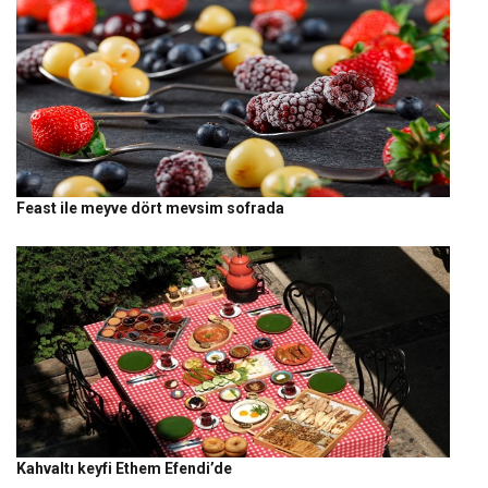
Feast ile meyve dört mevsim sofrada
Kahvaltı keyfi Ethem Efendi’de