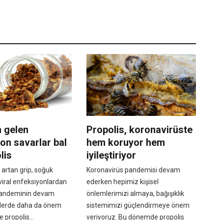
 gelen
Propolis, koronavirüste
on savarlar bal
hem koruyor hem
lis
iyileştiriyor
artan grip, soğuk
Koronavirüs pandemisi devam
i viral enfeksiyonlardan
ederken hepimiz kişisel
andeminin devam
önlemlerimizi almaya, bağışıklık
ünlerde daha da önem
sistemimizi güçlendirmeye önem
le propolis...
veriyoruz. Bu dönemde propolis