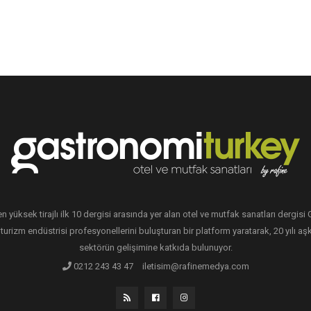
en yüksek tirajlı ilk 10 dergisi arasında yer alan otel ve mutfak sanatları dergis
 turizm endüstrisi profesyonellerini buluşturan bir platform yaratarak, 20 yılı aşk
sektörün gelişimine katkıda bulunuyor.
0212 243 43 47
iletisim@rafinemedya.com