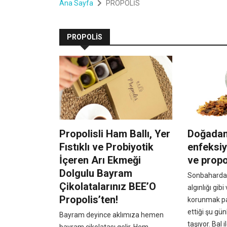
Ana Sayfa
PROPOLİS
PROPOLİS
Propolisli Ham Ballı, Yer
Doğadan
Fıstıklı ve Probiyotik
enfeksiy
İçeren Arı Ekmeği
ve propo
Dolgulu Bayram
Sonbaharda 
Çikolatalarınız BEE’O
algınlığı gib
Propolis’ten!
korunmak p
ettiği şu g
Bayram deyince aklımıza hemen
taşıyor. Bal i