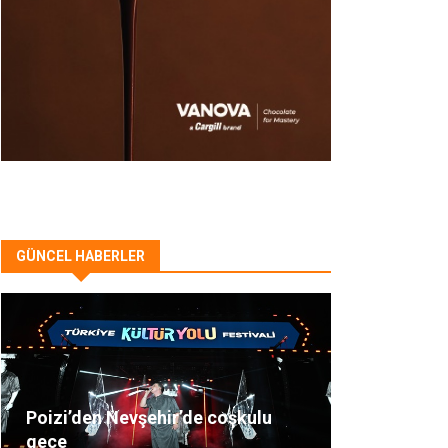
GÜNCEL HABERLER
Poizi’den Nevşehir’de coşkulu
gece