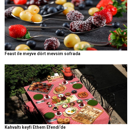
Feast ile meyve dört mevsim sofrada
Kahvaltı keyfi Ethem Efendi’de