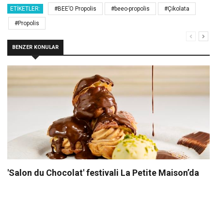
ETIKETLER:
#BEE’O Propolis
#beeo-propolis
#Çikolata
#Propolis
BENZER KONULAR
'Salon du Chocolat' festivali La Petite Maison’da