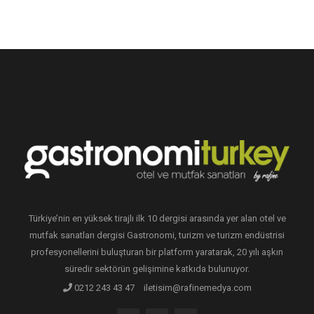
Türkiye’nin en yüksek tirajlı ilk 10 dergisi arasında yer alan otel ve
mutfak sanatları dergisi Gastronomi, turizm ve turizm endüstrisi
profesyonellerini buluşturan bir platform yaratarak, 20 yılı aşkın
süredir sektörün gelişimine katkıda bulunuyor.
0212 243 43 47
iletisim@rafinemedya.com