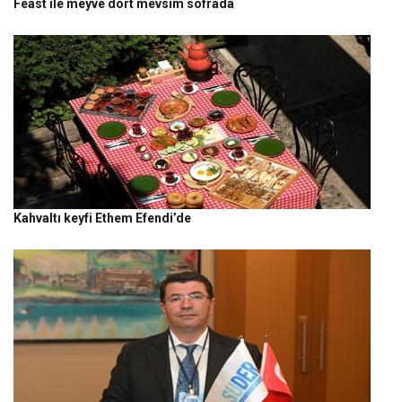
Feast ile meyve dört mevsim sofrada
Kahvaltı keyfi Ethem Efendi’de