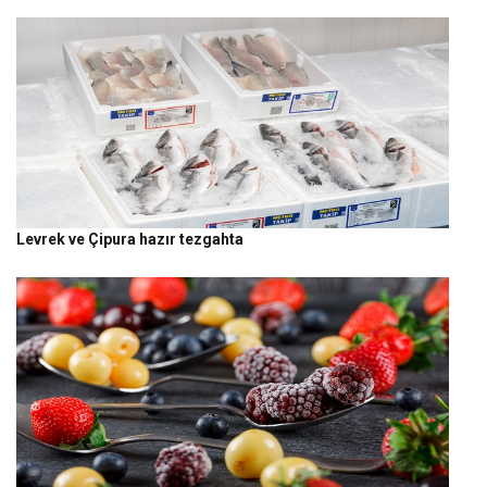
Levrek ve Çipura hazır tezgahta