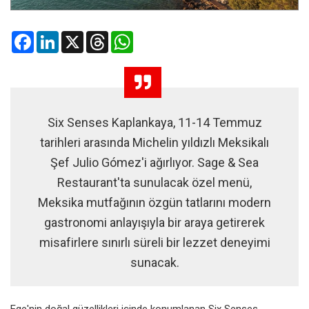
Facebook
LinkedIn
X
Threads
WhatsApp
Six Senses Kaplankaya, 11-14 Temmuz
tarihleri arasında Michelin yıldızlı Meksikalı
Şef Julio Gómez'i ağırlıyor. Sage & Sea
Restaurant'ta sunulacak özel menü,
Meksika mutfağının özgün tatlarını modern
gastronomi anlayışıyla bir araya getirerek
misafirlere sınırlı süreli bir lezzet deneyimi
sunacak.
Ege'nin doğal güzellikleri içinde konumlanan Six Senses