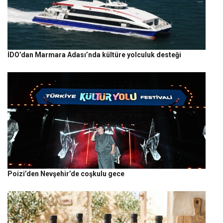
İDO’dan Marmara Adası’nda kültüre yolculuk desteği
Poizi’den Nevşehir’de coşkulu gece