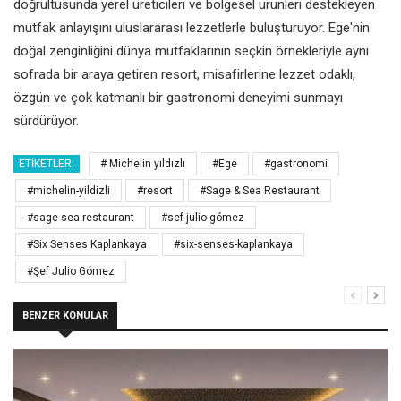
doğrultusunda yerel üreticileri ve bölgesel ürünleri destekleyen
mutfak anlayışını uluslararası lezzetlerle buluşturuyor. Ege'nin
doğal zenginliğini dünya mutfaklarının seçkin örnekleriyle aynı
sofrada bir araya getiren resort, misafirlerine lezzet odaklı,
özgün ve çok katmanlı bir gastronomi deneyimi sunmayı
sürdürüyor.
ETIKETLER:
# Michelin yıldızlı
#Ege
#gastronomi
#michelin-yildizli
#resort
#Sage & Sea Restaurant
#sage-sea-restaurant
#sef-julio-gómez
#Six Senses Kaplankaya
#six-senses-kaplankaya
#Şef Julio Gómez
BENZER KONULAR