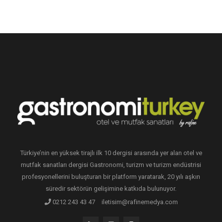
Türkiye’nin en yüksek tirajlı ilk 10 dergisi arasında yer alan otel ve
mutfak sanatları dergisi Gastronomi, turizm ve turizm endüstrisi
profesyonellerini buluşturan bir platform yaratarak, 20 yılı aşkın
süredir sektörün gelişimine katkıda bulunuyor.
0212 243 43 47
iletisim@rafinemedya.com