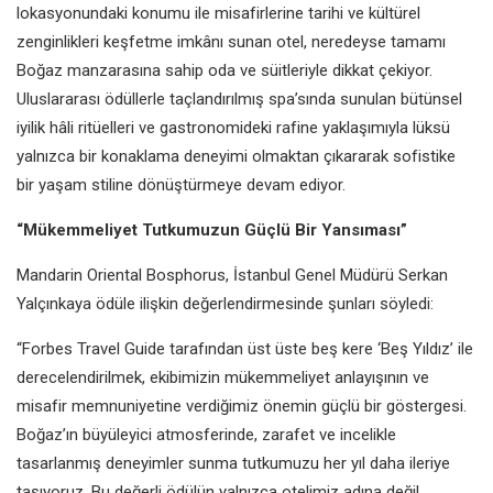
lokasyonundaki konumu ile misafirlerine tarihi ve kültürel
zenginlikleri keşfetme imkânı sunan otel, neredeyse tamamı
Boğaz manzarasına sahip oda ve süitleriyle dikkat çekiyor.
Uluslararası ödüllerle taçlandırılmış spa’sında sunulan bütünsel
iyilik hâli ritüelleri ve gastronomideki rafine yaklaşımıyla lüksü
yalnızca bir konaklama deneyimi olmaktan çıkararak sofistike
bir yaşam stiline dönüştürmeye devam ediyor.
“Mükemmeliyet Tutkumuzun Güçlü Bir Yansıması”
Mandarin Oriental Bosphorus, İstanbul Genel Müdürü Serkan
Yalçınkaya ödüle ilişkin değerlendirmesinde şunları söyledi:
“Forbes Travel Guide tarafından üst üste beş kere ‘Beş Yıldız’ ile
derecelendirilmek, ekibimizin mükemmeliyet anlayışının ve
misafir memnuniyetine verdiğimiz önemin güçlü bir göstergesi.
Boğaz’ın büyüleyici atmosferinde, zarafet ve incelikle
tasarlanmış deneyimler sunma tutkumuzu her yıl daha ileriye
taşıyoruz. Bu değerli ödülün yalnızca otelimiz adına değil,