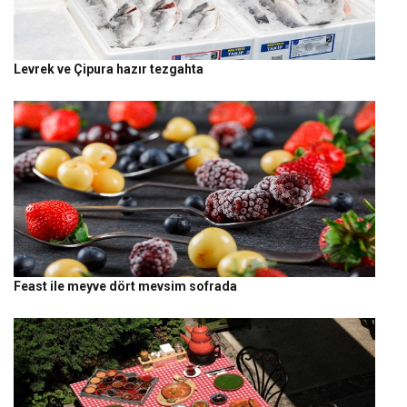
Levrek ve Çipura hazır tezgahta
Feast ile meyve dört mevsim sofrada