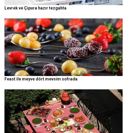
Levrek ve Çipura hazır tezgahta
Feast ile meyve dört mevsim sofrada