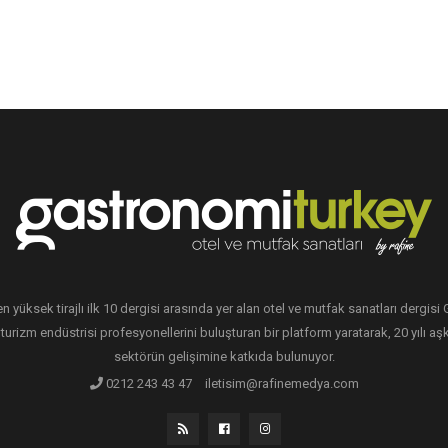
en yüksek tirajlı ilk 10 dergisi arasında yer alan otel ve mutfak sanatları dergis
 turizm endüstrisi profesyonellerini buluşturan bir platform yaratarak, 20 yılı aşk
sektörün gelişimine katkıda bulunuyor.
0212 243 43 47
iletisim@rafinemedya.com