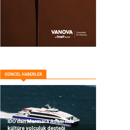
GÜNCEL HABERLER
İDO’dan Marmara Adası’nda
kültüre yolculuk desteği