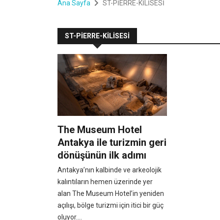
Ana Sayfa
ST-PİERRE-KİLİSESİ
ST-PİERRE-KİLİSESİ
The Museum Hotel
Antakya ile turizmin geri
dönüşünün ilk adımı
Antakya’nın kalbinde ve arkeolojik
kalıntıların hemen üzerinde yer
alan The Museum Hotel’in yeniden
açılışı, bölge turizmi için itici bir güç
oluyor....