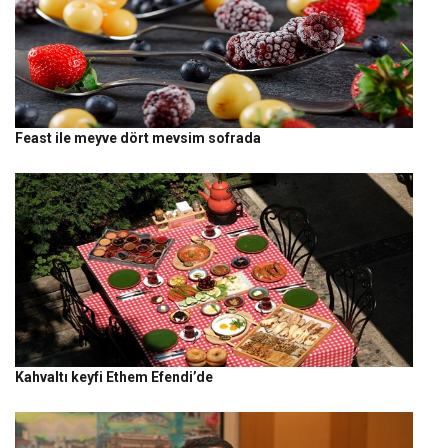
Feast ile meyve dört mevsim sofrada
Kahvaltı keyfi Ethem Efendi’de