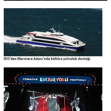
İDO’dan Marmara Adası’nda kültüre yolculuk desteği