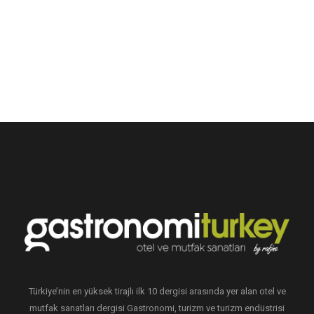
Türkiye’nin en yüksek tirajlı ilk 10 dergisi arasında yer alan otel ve
mutfak sanatları dergisi Gastronomi, turizm ve turizm endüstrisi