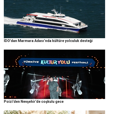
İDO’dan Marmara Adası’nda kültüre yolculuk desteği
Poizi’den Nevşehir’de coşkulu gece