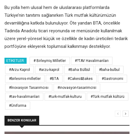
Bu yolla hem ulusal hem de uluslararası platformlarda
Türkiye’nin tanıtımı sağlanırken Türk mutfak kültürümüzün
devamlılığına katkıda bulunuluyor. Öte yandan BTA, öncelikle
Tadında Anadolu ticari reyonunda ve menüsünde kullanılmak
üzere yerel-yöresel küçük ve özellikle de kadın üreticileri tedarik
portföyüne ekleyerek toplumsal kalkınmayı destekliyor.
ETIKETLER:
# Birleşmiş Milletler
#?TAV Havalimanları
#Arzu Kaprol
#arzu-kaprol
#Baha Bülbül
#baha-bulbul
#birlesmis-milletler
#BTA
#Cakes&Bakes
#Gastronomi
#İnovasyon Tasarımcısı
#inovasyon-tasarimcisi
#tav-havalimanlari
#turk-mutfak-kulturu
#Türk mutfak kültürü
#Üniforma
BENZER KONULAR