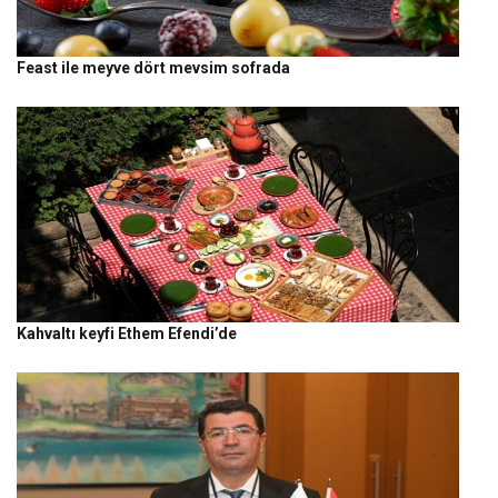
Feast ile meyve dört mevsim sofrada
Kahvaltı keyfi Ethem Efendi’de