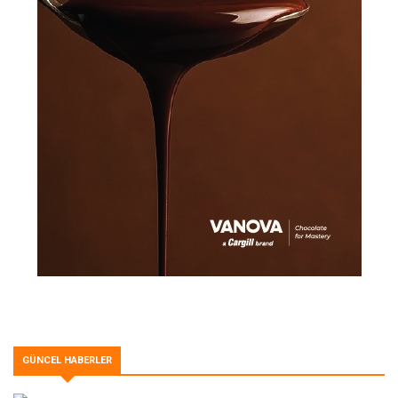
GÜNCEL HABERLER
Syma’dan Ege esintili paylaşım sofrası