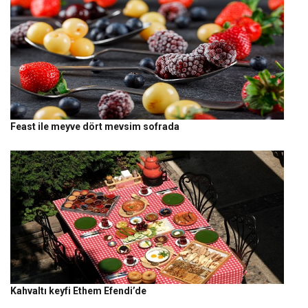
Feast ile meyve dört mevsim sofrada
Kahvaltı keyfi Ethem Efendi’de