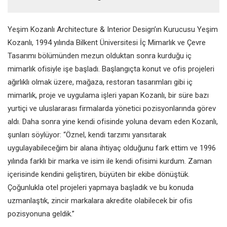
Yeşim Kozanlı Architecture &
Interior Design’ın Kurucusu
Yeşim
Kozanlı, 1994 yılında Bilkent
Üniversitesi İç Mimarlık ve Çevre
Tasarımı bölümünden mezun
olduktan sonra kurduğu iç
mimarlık
ofisiyle işe başladı. Başlangıçta konut
ve ofis projeleri
ağırlıklı olmak üzere,
mağaza, restoran tasarımları gibi iç
mimarlık, proje ve uygulama işleri
yapan Kozanlı, bir süre bazı
yurtiçi
ve uluslararası firmalarda yönetici
pozisyonlarında görev
aldı. Daha
sonra yine kendi ofisinde yoluna
devam eden Kozanlı,
şunları söylüyor:
“Öznel, kendi tarzımı yansıtarak
uygulayabileceğim bir alana ihtiyaç
olduğunu fark ettim ve 1996
yılında
farklı bir marka ve isim ile kendi ofisimi
kurdum. Zaman
içerisinde kendini
geliştiren, büyüten bir ekibe dönüştük.
Çoğunlukla otel projeleri yapmaya
başladık ve bu konuda
uzmanlaştık,
zincir markalara akredite olabilecek
bir ofis
pozisyonuna geldik.”