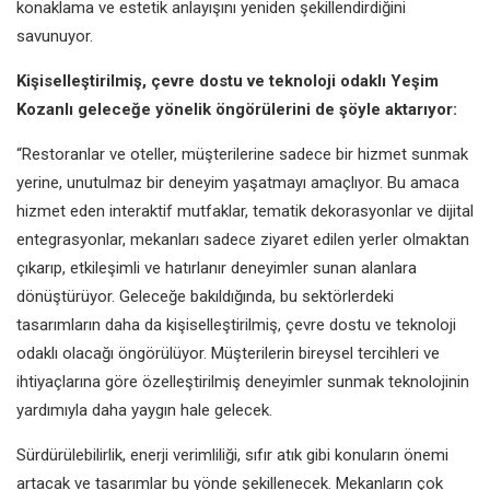
konaklama
ve estetik anlayışını yeniden
şekillendirdiğini
savunuyor.
Kişiselleştirilmiş, çevre
dostu ve teknoloji odaklı
Yeşim
Kozanlı geleceğe yönelik
öngörülerini de şöyle aktarıyor:
“Restoranlar ve oteller, müşterilerine
sadece bir hizmet sunmak
yerine, unutulmaz bir deneyim
yaşatmayı amaçlıyor. Bu amaca
hizmet eden interaktif mutfaklar,
tematik dekorasyonlar ve dijital
entegrasyonlar, mekanları sadece
ziyaret edilen yerler olmaktan
çıkarıp,
etkileşimli ve hatırlanır deneyimler
sunan alanlara
dönüştürüyor.
Geleceğe bakıldığında, bu
sektörlerdeki
tasarımların daha
da kişiselleştirilmiş, çevre dostu ve
teknoloji
odaklı olacağı öngörülüyor.
Müşterilerin bireysel tercihleri ve
ihtiyaçlarına göre özelleştirilmiş
deneyimler sunmak teknolojinin
yardımıyla daha yaygın hale gelecek.
Sürdürülebilirlik, enerji verimliliği, sıfır
atık gibi konuların önemi
artacak ve
tasarımlar bu yönde şekillenecek.
Mekanların çok