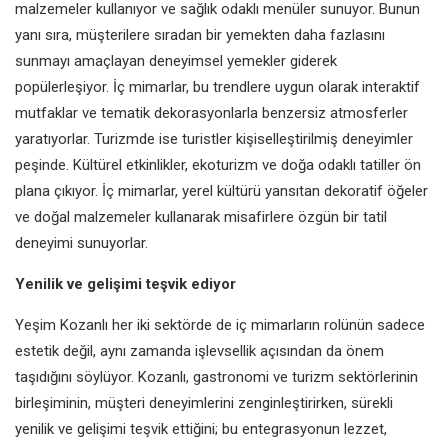
malzemeler kullanıyor
ve sağlık odaklı menüler sunuyor.
Bunun
yanı sıra, müşterilere sıradan
bir yemekten daha fazlasını
sunmayı
amaçlayan deneyimsel yemekler
giderek
popülerleşiyor. İç mimarlar,
bu trendlere uygun olarak interaktif
mutfaklar ve tematik dekorasyonlarla
benzersiz atmosferler
yaratıyorlar.
Turizmde ise turistler kişiselleştirilmiş
deneyimler
peşinde. Kültürel
etkinlikler, ekoturizm ve doğa odaklı
tatiller ön
plana çıkıyor. İç mimarlar,
yerel kültürü yansıtan dekoratif öğeler
ve doğal malzemeler kullanarak
misafirlere özgün bir tatil
deneyimi
sunuyorlar.
Yenilik ve gelişimi
teşvik ediyor
Yeşim Kozanlı her iki sektörde de iç
mimarların rolünün sadece
estetik
değil, aynı zamanda işlevsellik
açısından da önem
taşıdığını söylüyor.
Kozanlı, gastronomi ve turizm
sektörlerinin
birleşiminin, müşteri
deneyimlerini zenginleştirirken, sürekli
yenilik ve gelişimi teşvik ettiğini; bu
entegrasyonun lezzet,