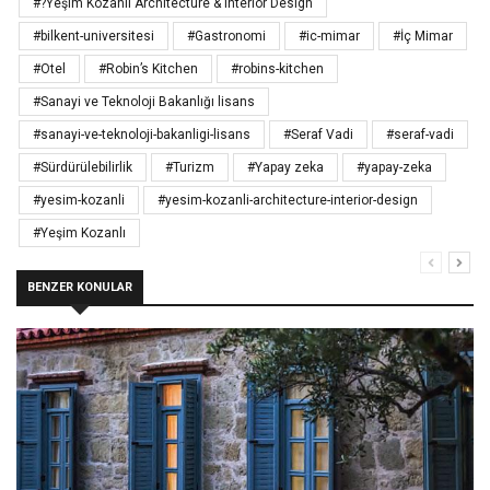
#?Yeşim Kozanlı Architecture & Interior Design
#bilkent-universitesi
#Gastronomi
#ic-mimar
#İç Mimar
#Otel
#Robin’s Kitchen
#robins-kitchen
#Sanayi ve Teknoloji Bakanlığı lisans
#sanayi-ve-teknoloji-bakanligi-lisans
#Seraf Vadi
#seraf-vadi
#Sürdürülebilirlik
#Turizm
#Yapay zeka
#yapay-zeka
#yesim-kozanli
#yesim-kozanli-architecture-interior-design
#Yeşim Kozanlı
BENZER KONULAR