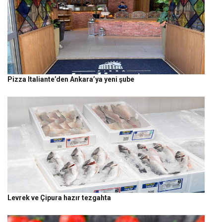
Pizza Italiante’den Ankara’ya yeni şube
Levrek ve Çipura hazır tezgahta