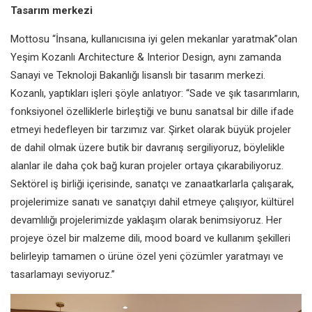
Tasarım merkezi
Mottosu “İnsana, kullanıcısına iyi
gelen mekanlar yaratmak”olan
Yeşim
Kozanlı Architecture & Interior Design,
aynı zamanda
Sanayi ve Teknoloji
Bakanlığı lisanslı bir tasarım merkezi.
Kozanlı, yaptıkları işleri şöyle anlatıyor:
“Sade ve şık tasarımların,
fonksiyonel
özelliklerle birleştiği ve bunu sanatsal
bir dille ifade
etmeyi hedefleyen
bir tarzımız var. Şirket olarak büyük
projeler
de dahil olmak üzere butik
bir davranış sergiliyoruz, böylelikle
alanlar ile daha çok bağ kuran projeler
ortaya çıkarabiliyoruz.
Sektörel iş birliği
içerisinde, sanatçı ve zanaatkarlarla
çalışarak,
projelerimize sanatı ve
sanatçıyı dahil etmeye çalışıyor,
kültürel
devamlılığı projelerimizde
yaklaşım olarak benimsiyoruz. Her
projeye özel bir malzeme dili, mood
board ve kullanım şekilleri
belirleyip
tamamen o ürüne özel yeni çözümler
yaratmayı ve
tasarlamayı seviyoruz.”