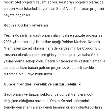
resort otel projeleri devam
ediyor. Restoran projeleri olarak
da
en son Vadi İstanbul’da yer alan
Seraf Vadi Restoran projesini
hayata
geçirdiler.
Robin’s Kitchen
referansı
Yeşim Kozanlı’nın gastronomi
alanındaki en gözde projesi ise
2006
yılında kardeşi ile birlikte açtığı Robin’s
Kitchen. Kozanlı,
“Hem ailemize
ait olması, hem de kardeşimin Le
Cordon Blu
mezunu olarak bu sektöre
giriş yapması projeye daha özel
yaklaşmama sebep oldu. Özenli bir
tasarım ve kaliteli hizmet ile
bu alanda
bize başarı getiren projemiz, bize etkili
şekilde
referans oldu” diye konuşuyor.
Güncel trendler:
Yerellik ve sürdürülebilirlik
Gastronomi ve turizm sektöründe
güncel trendlerin çok
değişken
olduğunu savunan Yeşim Kozanlı,
dünyadaki
trendlerden ilham alarak
kendi tasarım dillerini oluşturduklarını