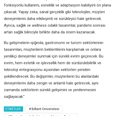
fonksiyonlu kullanımı,
esneklik ve adaptasyon kabiliyeti
ön plana
çıkacak. Yapay zeka, sanal
gerçeklik gibi teknolojiler, müşteri
deneyimlerini daha etkileşimli ve
sürükleyici hale getirecek.
Ayrıca,
sağlık ve wellness odaklı tasarımlar,
pandemi sonrası
artan sağlık bilinciyle
birlikte daha da önem kazanacak.
Bu gelişmelerin ışığında, gastronomi
ve turizm sektörlerinin
tasarımları,
müşterilerin beklentilerini karşılamak
ve onlara
yenilikçi deneyimler
sunmak için sürekli evrim geçirecek.
Bu
evrim, hem estetik ve işlevsellik
hem de sürdürülebilirlik ve
teknoloji
entegrasyonu açısından sektörleri
yeniden
şekillendirecek. Bu
değişimler, müşterilerin bu alanlardaki
deneyimlerini daha zengin ve
anlamlı hale getirecek, aynı
zamanda
sektörlerin sürekli gelişimini ve
yenilenmesini
sağlayacak.”
ETIKETLER:
# Bilkent Üniversitesi