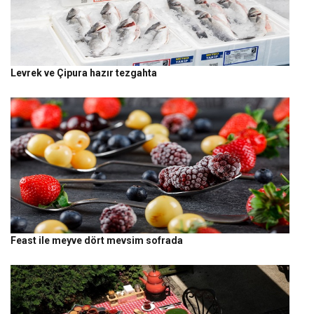
Levrek ve Çipura hazır tezgahta
Feast ile meyve dört mevsim sofrada