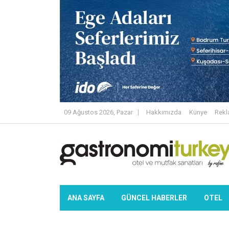
09 Ağustos 2026, Pazar
Hakkımızda
Künye
Rek
ANA SAYFA
GÜNCEL HABERLER
OTEL