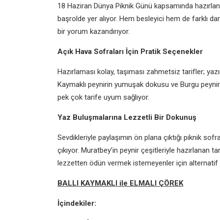
18 Haziran Dünya Piknik Günü kapsamında hazırlana
başrolde yer alıyor. Hem besleyici hem de farklı dam
bir yorum kazandırıyor.
Açık Hava Sofraları İçin Pratik Seçenekler
Hazırlaması kolay, taşıması zahmetsiz tarifler; yaz
Kaymaklı peynirin yumuşak dokusu ve Burgu peynirin
pek çok tarife uyum sağlıyor.
Yaz Buluşmalarına Lezzetli Bir Dokunuş
Sevdikleriyle paylaşımın ön plana çıktığı piknik sofra
çıkıyor. Muratbey’in peynir çeşitleriyle hazırlanan t
lezzetten ödün vermek istemeyenler için alternatif 
BALLI KAYMAKLI ile ELMALI ÇÖREK
İçindekiler: