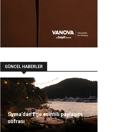
GÜNCEL HABERLER
Syma’dan Ege esintili paylaşım
sofrası