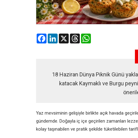
Facebook
LinkedIn
X
Threads
WhatsApp
18 Haziran Dünya Piknik Günü yaklaş
katacak Kaymaklı ve Burgu peynirl
öneril
Yaz mevsiminin gelişiyle birlikte açık havada geçiril
gündemde. Doğayla iç içe geçirilen zamanları lezzet
kolay taşınabilen ve pratik şekilde tüketilebilen tarifl