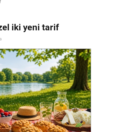
f
l iki yeni tarif
29