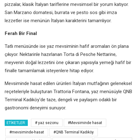
pizzalar, klasik İtalyan tariflerine mevsimsel bir yorum katıyor.
San Marzano domatesi, burrata ve pesto sos gibi imza
lezzetler ise menünün İtalyan karakterini tamamlıyor.
Ferah Bir Final
Tatlı menüsünde ise yaz mevsiminin hafif aromaları ön plana
çıkıyor. Nektarinle hazırlanan Torta di Pesche Nettarine,
meyvenin doğal lezzetini öne çıkaran yapısıyla yemeği hafif bir
finalle tamamlamak isteyenlere hitap ediyor.
Mevsiminde hasat edilen ürünleri İtalyan mutfağının geleneksel
reçeteleriyle buluşturan Trattoria Fontana, yaz menüsüyle QNB
Terminal Kadıköy'de taze, dengeli ve paylaşım odaklı bir
gastronomi deneyimi sunuyor.
ETIKETLER:
# yaz sezonu
#Mevsiminde hasat
#mevsiminde-hasat
#QNB Terminal Kadıköy