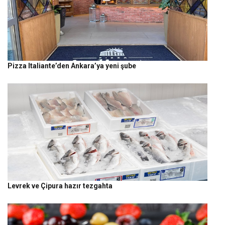
Pizza Italiante’den Ankara’ya yeni şube
Levrek ve Çipura hazır tezgahta