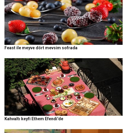
Feast ile meyve dört mevsim sofrada
Kahvaltı keyfi Ethem Efendi’de