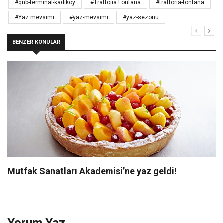
#qnb-terminal-kadikoy
#Trattoria Fontana
#trattoria-fontana
#Yaz mevsimi
#yaz-mevsimi
#yaz-sezonu
BENZER KONULAR
Mutfak Sanatları Akademisi’ne yaz geldi!
Yorum Yaz