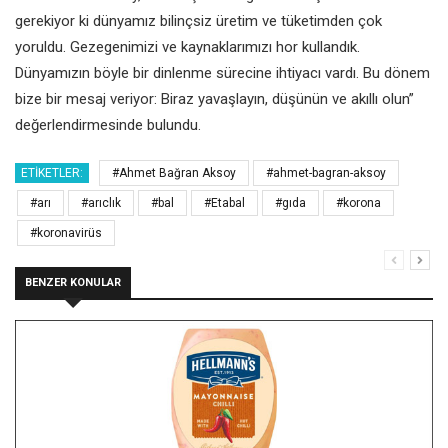
gerekiyor ki dünyamız bilinçsiz üretim ve tüketimden çok
yoruldu. Gezegenimizi ve kaynaklarımızı hor kullandık.
Dünyamızın böyle bir dinlenme sürecine ihtiyacı vardı. Bu dönem
bize bir mesaj veriyor: Biraz yavaşlayın, düşünün ve akıllı olun”
değerlendirmesinde bulundu.
ETIKETLER:
#Ahmet Bağran Aksoy
#ahmet-bagran-aksoy
#arı
#arıclık
#bal
#Etabal
#gıda
#korona
#koronavirüs
BENZER KONULAR