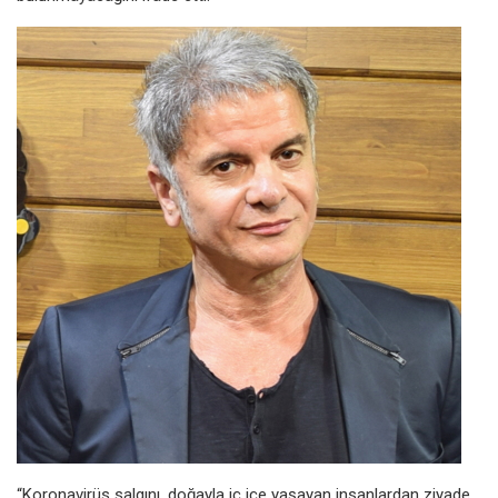
“Koronavirüs salgını, doğayla iç içe yaşayan insanlardan ziyade