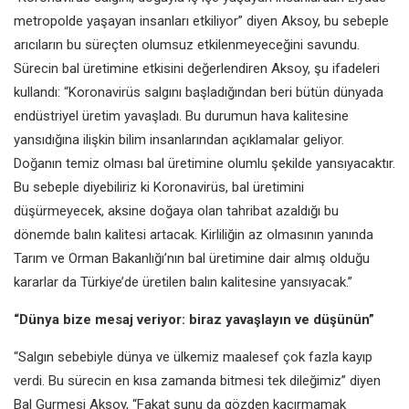
metropolde yaşayan insanları etkiliyor” diyen Aksoy, bu sebeple
arıcıların bu süreçten olumsuz etkilenmeyeceğini savundu.
Sürecin bal üretimine etkisini değerlendiren Aksoy, şu ifadeleri
kullandı: “Koronavirüs salgını başladığından beri bütün dünyada
endüstriyel üretim yavaşladı. Bu durumun hava kalitesine
yansıdığına ilişkin bilim insanlarından açıklamalar geliyor.
Doğanın temiz olması bal üretimine olumlu şekilde yansıyacaktır.
Bu sebeple diyebiliriz ki Koronavirüs, bal üretimini
düşürmeyecek, aksine doğaya olan tahribat azaldığı bu
dönemde balın kalitesi artacak. Kirliliğin az olmasının yanında
Tarım ve Orman Bakanlığı’nın bal üretimine dair almış olduğu
kararlar da Türkiye’de üretilen balın kalitesine yansıyacak.”
“Dünya bize mesaj veriyor: biraz yavaşlayın ve düşünün”
“Salgın sebebiyle dünya ve ülkemiz maalesef çok fazla kayıp
verdi. Bu sürecin en kısa zamanda bitmesi tek dileğimiz” diyen
Bal Gurmesi Aksoy, “Fakat şunu da gözden kaçırmamak