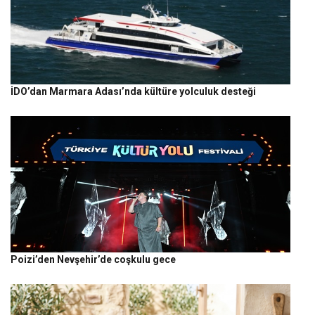
İDO’dan Marmara Adası’nda kültüre yolculuk desteği
Poizi’den Nevşehir’de coşkulu gece