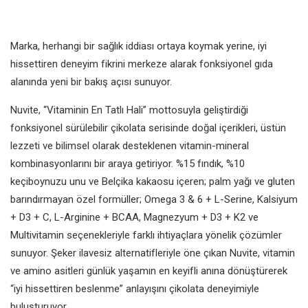
Marka, herhangi bir sağlık iddiası ortaya koymak yerine, iyi
hissettiren deneyim fikrini merkeze alarak fonksiyonel gıda
alanında yeni bir bakış açısı sunuyor.
Nuvite, “Vitaminin En Tatlı Hali” mottosuyla geliştirdiği
fonksiyonel sürülebilir çikolata serisinde doğal içerikleri, üstün
lezzeti ve bilimsel olarak desteklenen vitamin-mineral
kombinasyonlarını bir araya getiriyor. %15 fındık, %10
keçiboynuzu unu ve Belçika kakaosu içeren; palm yağı ve gluten
barındırmayan özel formüller; Omega 3 & 6 + L-Serine, Kalsiyum
+ D3 + C, L-Arginine + BCAA, Magnezyum + D3 + K2 ve
Multivitamin seçenekleriyle farklı ihtiyaçlara yönelik çözümler
sunuyor. Şeker ilavesiz alternatifleriyle öne çıkan Nuvite, vitamin
ve amino asitleri günlük yaşamın en keyifli anına dönüştürerek
“iyi hissettiren beslenme” anlayışını çikolata deneyimiyle
buluşturuyor.