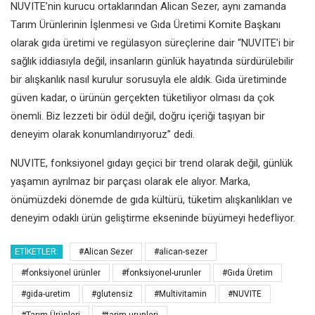
NUVITE’nin kurucu ortaklarından Alican Sezer, aynı zamanda
Tarım Ürünlerinin İşlenmesi ve Gıda Üretimi Komite Başkanı
olarak gıda üretimi ve regülasyon süreçlerine dair “NUVITE’i bir
sağlık iddiasıyla değil, insanların günlük hayatında sürdürülebilir
bir alışkanlık nasıl kurulur sorusuyla ele aldık. Gıda üretiminde
güven kadar, o ürünün gerçekten tüketiliyor olması da çok
önemli. Biz lezzeti bir ödül değil, doğru içeriği taşıyan bir
deneyim olarak konumlandırıyoruz” dedi.
NUVITE, fonksiyonel gıdayı geçici bir trend olarak değil, günlük
yaşamın ayrılmaz bir parçası olarak ele alıyor. Marka,
önümüzdeki dönemde de gıda kültürü, tüketim alışkanlıkları ve
deneyim odaklı ürün geliştirme ekseninde büyümeyi hedefliyor.
ETIKETLER:
#Alican Sezer
#alican-sezer
#fonksiyonel ürünler
#fonksiyonel-urunler
#Gıda Üretim
#gida-uretim
#glutensiz
#Multivitamin
#NUVITE
#Tarım Ürünleri
#tarim-urunleri