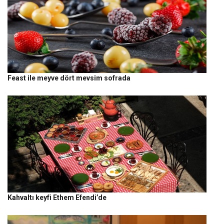
Feast ile meyve dört mevsim sofrada
Kahvaltı keyfi Ethem Efendi’de