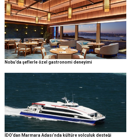
Nobu’da şeflerle özel gastronomi deneyimi
İDO’dan Marmara Adası’nda kültüre yolculuk desteği