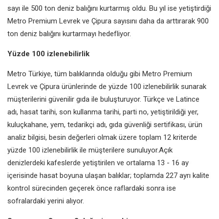
sayı ile 500 ton deniz balığını
kurtarmış oldu. Bu yıl ise yetiştirdiği
Metro Premium Levrek ve Çipura
sayısını daha da arttırarak 900
ton
deniz balığını kurtarmayı hedefliyor.
Yüzde 100 izlenebilirlik
Metro Türkiye, tüm balıklarında
olduğu gibi Metro Premium
Levrek
ve Çipura ürünlerinde de yüzde 100
izlenebilirlik sunarak
müşterilerini
güvenilir gıda ile buluşturuyor. Türkçe
ve Latince
adı, hasat tarihi, son
kullanma tarihi, parti no, yetiştirildiği
yer,
kuluçkahane, yem, tedarikçi
adı, gıda güvenliği sertifikası, ürün
analiz bilgisi, besin değerleri olmak
üzere toplam 12 kriterde
yüzde 100
izlenebilirlik ile müşterilere sunuluyor.
Açık
denizlerdeki kafeslerde yetiştirilen
ve ortalama 13 - 16 ay
içerisinde hasat
boyuna ulaşan balıklar; toplamda 227
ayrı kalite
kontrol sürecinden geçerek
önce raflardaki sonra ise
sofralardaki
yerini alıyor.