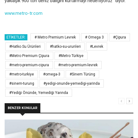
yaklaşık 900 ton deniz
balığını kurtarmayı hedefliyoruz” diyor.
www.metro-tr.com
ETIKETLER:
# Metro Premium Levrek
# Omega 3
#Çipura
#Hatko Su Ürünleri
#hatko-su-urunleri
#Levrek
#Metro Premium Çipura
#Metro Türkiye
#metro-premium-cipura
#metro-premium-levrek
#metro-turkiye
#omega-3
#Sinem Türüng
#sinem-turung
#yedigi-onunde-yemedigi-yarinda
#Yediği Önünde, Yemediği Yarında
BENZER KONULAR