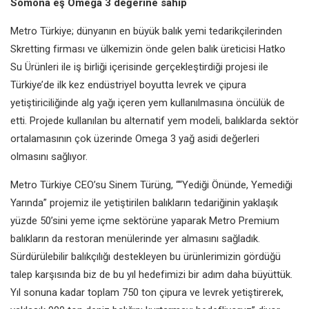
Somona eş Omega 3
değerine sahip
Metro Türkiye; dünyanın en büyük
balık yemi tedarikçilerinden
Skretting
firması ve ülkemizin önde gelen balık
üreticisi Hatko
Su Ürünleri ile iş birliği
içerisinde gerçekleştirdiği projesi ile
Türkiye’de ilk kez endüstriyel boyutta
levrek ve çipura
yetiştiriciliğinde
alg yağı içeren yem kullanılmasına
öncülük de
etti. Projede kullanılan
bu alternatif yem modeli, balıklarda
sektör
ortalamasının çok üzerinde
Omega 3 yağ asidi değerleri
olmasını
sağlıyor.
Metro Türkiye CEO’su Sinem Türüng,
““Yediği Önünde, Yemediği
Yarında”
projemiz ile yetiştirilen balıkların
tedariğinin yaklaşık
yüzde 50’sini
yeme içme sektörüne yaparak Metro
Premium
balıkların da restoran
menülerinde yer almasını sağladık.
Sürdürülebilir balıkçılığı destekleyen
bu ürünlerimizin gördüğü
talep
karşısında biz de bu yıl hedefimizi
bir adım daha büyüttük.
Yıl sonuna
kadar toplam 750 ton çipura ve levrek
yetiştirerek,