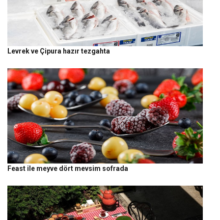
Levrek ve Çipura hazır tezgahta
Feast ile meyve dört mevsim sofrada