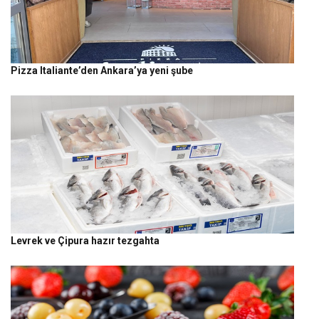
Pizza Italiante’den Ankara’ya yeni şube
Levrek ve Çipura hazır tezgahta