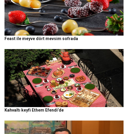
Feast ile meyve dört mevsim sofrada
Kahvaltı keyfi Ethem Efendi’de