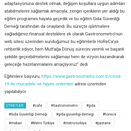
adaptasyonuna destek olmak, değişen koşullara uygun adımları
atabilmelerini sağlamak amacıyla, zengin içeriklerin yer aldığı bu
eğitim programını hayata geçirdik ve bu eğitim Gıda Güvenliği
Derneği tarafından da onaylandı. Bu süreçte işletmelere
sağladığımız finansal desteklere ek olarak Gastronometro’nun
web sitesi üzerinden sunduğumuz bu eğitimlerle HoReCa’ya
rehberlik ediyor, hem Mutfağa Dönüş sürecini verimli ve başarılı
şekilde geçirebilmelerini sağlamayı hem de vizyon kazandırarak
geleceğe hazırlanmalarını amaçlıyoruz” dedi.
Eğitimlere başvuru,
https://www.gastronometro.com.tr/covid-
19-ile-mucadele-ve-hijyen-onlemleri
adresi üzerinden
yapılabiliyor.
ETIKETLER:
#cafe
#Gastronometro
#gıda
#Gıda Güvenliği Derneği
#gida-guvenligi-dernegi
#horeca
#mekan
#Metro Türkiye
#metro-turkiye
#pastane