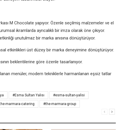
markası M Chocolate yapıyor. Özenle seçilmiş malzemeler ve el
urumsal ikramlarda ayrıcalıklı bir imza olarak öne çıkıyor.
ir etkinliği unutulmaz bir marka anısına dönüştürüyor.
l etkinlikleri üst düzey bir marka deneyimine dönüştürüyor.
ının beklentilerine göre özenle tasarlanıyor.
rlanan menüler, modern tekniklerle harmanlanan eşsiz tatlar
aya
#Esma Sultan Yalısı
#esma-sultan-yalisi
the-marmara-catering
#the-marmara-group