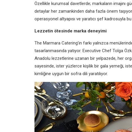
Özellikle kurumsal davetlerde; markaların imajını güçl
detaylar her zamankinden daha fazla önem taşıyor.
operasyonel altyapısı ve yaratıcı şef kadrosuyla bu
Lezzetin ötesinde marka deneyimi
The Marmara Catering’in farkı yalnızca menülerinde d
tasarlanmasında yatıyor. Executive Chef Tolga Özka
Anadolu lezzetlerine uzanan bir yelpazede, her orga
sayesinde, ister yüzlerce kişilik bir gala yemeği, ist
kimliğine uygun bir sofra dili yaratılıyor.