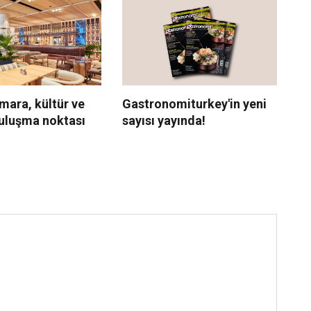
mara, kültür ve
Th
Gastronomiturkey'in yeni
buluşma noktası
M 
sayısı yayında!
ta