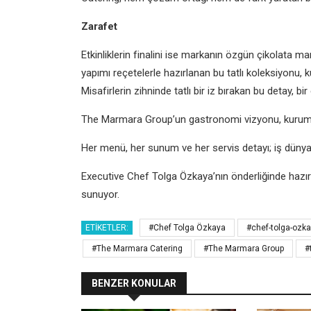
Zarafet
Etkinliklerin finalini ise markanın özgün çikolata 
yapımı reçetelerle hazırlanan bu tatlı koleksiyonu, k
Misafirlerin zihninde tatlı bir iz bırakan bu detay, b
The Marmara Group’un gastronomi vizyonu, kurumsa
Her menü, her sunum ve her servis detayı; iş dünyas
Executive Chef Tolga Özkaya’nın önderliğinde hazı
sunuyor.
ETIKETLER:
#Chef Tolga Özkaya
#chef-tolga-ozk
#The Marmara Catering
#The Marmara Group
#
BENZER KONULAR