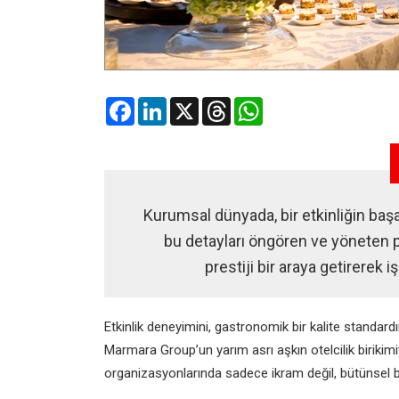
Facebook
LinkedIn
X
Threads
WhatsApp
Kurumsal dünyada, bir etkinliğin başa
bu detayları öngören ve yöneten pr
prestiji bir araya getirerek 
Etkinlik deneyimini, gastronomik bir kalite standa
Marmara Group’un yarım asrı aşkın otelcilik birikim
organizasyonlarında sadece ikram değil, bütünsel b