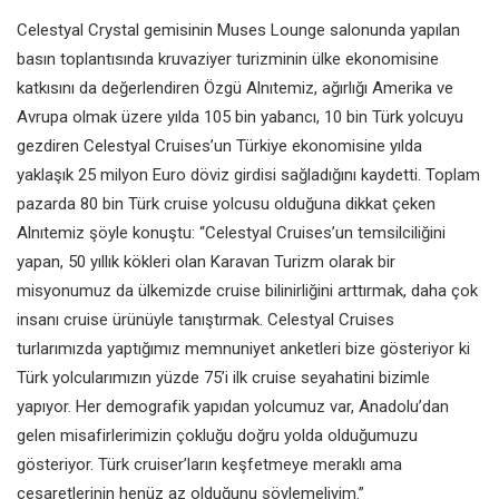
Celestyal Crystal gemisinin Muses Lounge salonunda yapılan
basın toplantısında kruvaziyer turizminin ülke ekonomisine
katkısını da değerlendiren Özgü Alnıtemiz, ağırlığı Amerika ve
Avrupa olmak üzere yılda 105 bin yabancı, 10 bin Türk yolcuyu
gezdiren Celestyal Cruises’un Türkiye ekonomisine yılda
yaklaşık 25 milyon Euro döviz girdisi sağladığını kaydetti. Toplam
pazarda 80 bin Türk cruise yolcusu olduğuna dikkat çeken
Alnıtemiz şöyle konuştu: “Celestyal Cruises’un temsilciliğini
yapan, 50 yıllık kökleri olan Karavan Turizm olarak bir
misyonumuz da ülkemizde cruise bilinirliğini arttırmak, daha çok
insanı cruise ürünüyle tanıştırmak. Celestyal Cruises
turlarımızda yaptığımız memnuniyet anketleri bize gösteriyor ki
Türk yolcularımızın yüzde 75’i ilk cruise seyahatini bizimle
yapıyor. Her demografik yapıdan yolcumuz var, Anadolu’dan
gelen misafirlerimizin çokluğu doğru yolda olduğumuzu
gösteriyor. Türk cruiser’ların keşfetmeye meraklı ama
cesaretlerinin henüz az olduğunu söylemeliyim.”