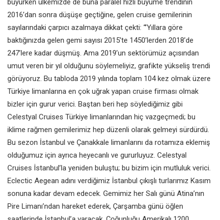
büyürken ülkemizde de buna paralel hızlı büyüme trendinin
2016’dan sonra düşüşe geçtiğine, gelen cruise gemilerinin
sayılarındaki çarpıcı azalmaya dikkat çekti: “’Yıllara göre
baktığınızda gelen gemi sayısı 2015’te 1450’lerden 2018’de
247’lere kadar düşmüş. Ama 2019’un sektörümüz açısından
umut veren bir yıl olduğunu söylemeliyiz, grafikte yükseliş trendi
görüyoruz. Bu tabloda 2019 yılında toplam 104 kez olmak üzere
Türkiye limanlarına en çok uğrak yapan cruise firması olmak
bizler için gurur verici. Baştan beri hep söylediğimiz gibi
Celestyal Cruises Türkiye limanlarından hiç vazgeçmedi; bu
iklime rağmen gemilerimiz hep düzenli olarak gelmeyi sürdürdü.
Bu sezon İstanbul ve Çanakkale limanlarını da rotamıza eklemiş
olduğumuz için ayrıca heyecanlı ve gururluyuz. Celestyal
Cruises İstanbul’la yeniden buluştu; bu bizim için mutluluk verici.
Eclectic Aegean adını verdiğimiz İstanbul çıkışlı turlarımız Kasım
sonuna kadar devam edecek. Gemimiz her Salı günü Atina’nın
Pire Limanı’ndan hareket ederek, Çarşamba günü öğlen
saatlerinde İstanbul’a varacak. Çoğunluğu Amerikalı 1200