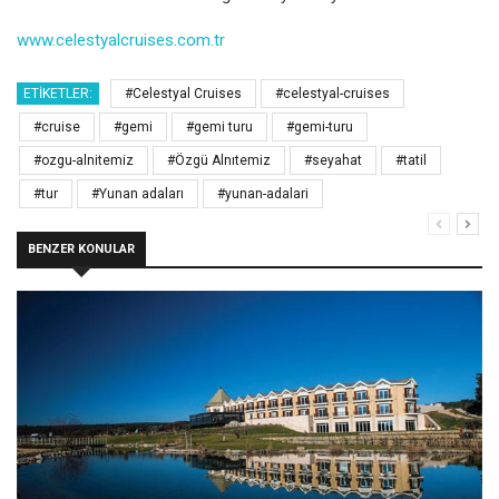
www.celestyalcruises.com.tr
ETIKETLER:
#Celestyal Cruises
#celestyal-cruises
#cruise
#gemi
#gemi turu
#gemi-turu
#ozgu-alnitemiz
#Özgü Alnıtemiz
#seyahat
#tatil
#tur
#Yunan adaları
#yunan-adalari
BENZER KONULAR