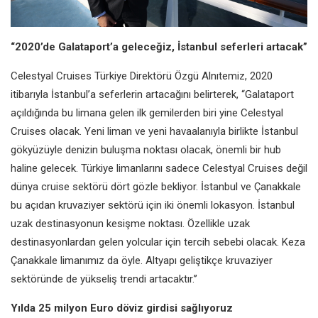
“2020’de Galataport’a geleceğiz, İstanbul seferleri artacak”
Celestyal Cruises Türkiye Direktörü Özgü Alnıtemiz, 2020
itibarıyla İstanbul’a seferlerin artacağını belirterek, “Galataport
açıldığında bu limana gelen ilk gemilerden biri yine Celestyal
Cruises olacak. Yeni liman ve yeni havaalanıyla birlikte İstanbul
gökyüzüyle denizin buluşma noktası olacak, önemli bir hub
haline gelecek. Türkiye limanlarını sadece Celestyal Cruises değil
dünya cruise sektörü dört gözle bekliyor. İstanbul ve Çanakkale
bu açıdan kruvaziyer sektörü için iki önemli lokasyon. İstanbul
uzak destinasyonun kesişme noktası. Özellikle uzak
destinasyonlardan gelen yolcular için tercih sebebi olacak. Keza
Çanakkale limanımız da öyle. Altyapı geliştikçe kruvaziyer
sektöründe de yükseliş trendi artacaktır.’’
Yılda 25 milyon Euro döviz girdisi sağlıyoruz