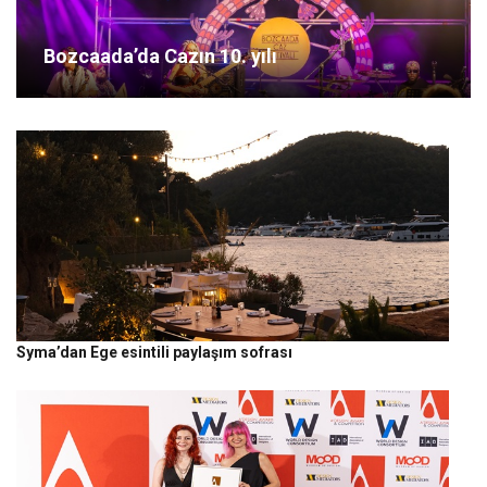
Bozcaada’da Cazın 10. yılı
Syma’dan Ege esintili paylaşım sofrası