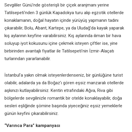
Sevgililer Günü’nde gösterişli bir çiçek aranjmanı yerine
Tatilsepeti’nden 3 günlük Kapadokya turu alıp egzotik otellerde
konaklamanın, doğal hayatın içinde yürüyüş yapmanın tadını
çıkarabilir; Bolu, Abant, Kartepe, ya da Uludağ’da kayak yaparak
kış aylarının keyfine varabilirsiniz. Kış aylarında ılıman bir hava
soluyup iyot kokusunu içine çekmek isteyen çiftler ise, yine
birbirinden avantajlı fiyatlar ile Tatilsepeti’nin İzmir-Alaçatı
turlarından yararlanabilir.
İstanbul’a yakın olmak isteyenlerdenseniz, bir günlüğüne turist
olabilir, adalarda ya da Boğaz’ı gören eşsiz manzaralı otellerde
aşkınızı kutlayabilirsiniz. Kentin etrafındaki Ağva, Riva gibi
bölgelerde sevgilinizle romantik bir otelde konaklayabilir, doğa
sesleri eşliğinde şömine başında yiyeceğiniz eşsiz yemeklerle
günün keyfini çıkarabilirsiniz.
“Varınca Para” kampanyası