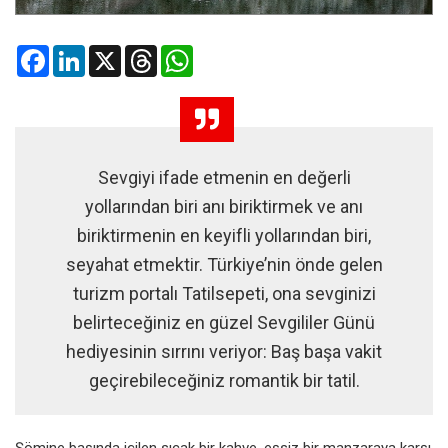
Facebook
LinkedIn
X
Threads
WhatsApp
Sevgiyi ifade etmenin en değerli
yollarından biri anı biriktirmek ve anı
biriktirmenin en keyifli yollarından biri,
seyahat etmektir. Türkiye’nin önde gelen
turizm portalı Tatilsepeti, ona sevginizi
belirteceğiniz en güzel Sevgililer Günü
hediyesinin sırrını veriyor: Baş başa vakit
geçirebileceğiniz romantik bir tatil.
Şömine başında içilen sıcak bir kahve, eşsiz bir manzaraya karşı