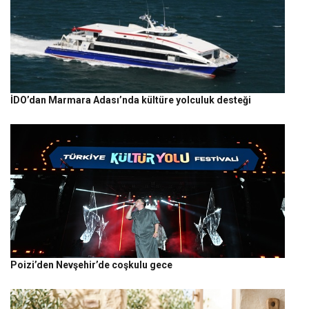
İDO’dan Marmara Adası’nda kültüre yolculuk desteği
Poizi’den Nevşehir’de coşkulu gece