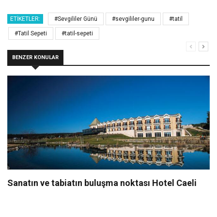
ETIKETLER:
#Sevgililer Günü
#sevgililer-gunu
#tatil
#Tatil Sepeti
#tatil-sepeti
BENZER KONULAR
Sanatın ve tabiatın buluşma noktası Hotel Caeli