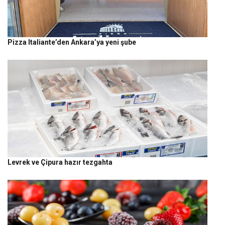
Pizza Italiante’den Ankara’ya yeni şube
Levrek ve Çipura hazır tezgahta