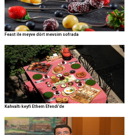
Feast ile meyve dört mevsim sofrada
Kahvaltı keyfi Ethem Efendi’de