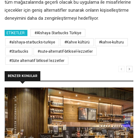
tüm mağazalarında geçerli olacak bu uygulama ile misafirlerine
içecekler için geniş alternatifler sunarak onların kişiselleştirme
deneyimini daha da zenginleştirmeyi hedefliyor.
ETIKETLER:
#Alshaya Starbucks Türkiye
#alshaya-starbucks-turkiye
#Kahve kültürü
#kahve-kulturu
#Starbucks
#sute-alternatif-bitkisel-lezzetler
#Süte alternatif bitkisel lezzetler
BENZER KONULAR