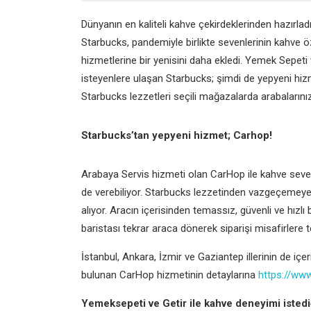
Dünyanın en kaliteli kahve çekirdeklerinden hazırlad
Starbucks, pandemiyle birlikte sevenlerinin kahve ö
hizmetlerine bir yenisini daha ekledi. Yemek Sepeti
isteyenlere ulaşan Starbucks; şimdi de yepyeni hizm
Starbucks lezzetleri seçili mağazalarda arabalarını
Starbucks’tan yepyeni hizmet; Carhop!
Arabaya Servis hizmeti olan CarHop ile kahve sever
de verebiliyor. Starbucks lezzetinden vazgeçemeyen 
alıyor. Aracın içerisinden temassız, güvenli ve hızlı
baristası tekrar araca dönerek siparişi misafirlere t
İstanbul, Ankara, İzmir ve Gaziantep illerinin de iç
bulunan CarHop hizmetinin detaylarına
https://ww
Yemeksepeti ve Getir ile kahve deneyimi istedi