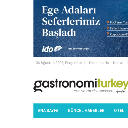
06 Ağustos 2026, Perşembe
Hakkımızda
Künye
ANA SAYFA
GÜNCEL HABERLER
OTEL