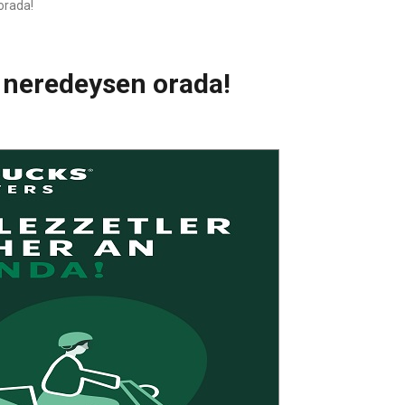
orada!
n neredeysen orada!