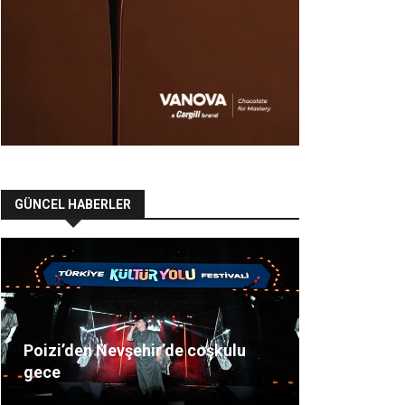
GÜNCEL HABERLER
Poizi’den Nevşehir’de coşkulu
gece