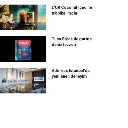
r gün "Ne yiyeceğim?"
Michelin yıldızlı İspanyol
ye düşünenlere; ‘Ne Yiim’
şeften evlere Frikadell
L'OR Coconut Iced ile
tropikal mola
Burger servisi
Tuna Steak ile gurme
deniz lezzeti
Address Istanbul'da
yenilenen deneyim