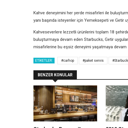
Kahve deneyimini her yerde misafirleri ile buluştur
yanı başında isteyenler için Yemeksepeti ve Getir
Kahveseverlere lezzetli ürünlerini toplam 18 şehir
buluşturmaya devam eden Starbucks, Getir uygula
misafirlerine bu eşsiz deneyimi yaşatmaya devam 
ETIKETLER:
#carhop
#paket servis
#Starbuc
BENZER KONULAR