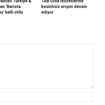
rbucks Türkiye &
TAB Gıda lezzetlerine
He
an ‘Barista
kesintisiz erişim devam
di
’ belli oldu
ediyor