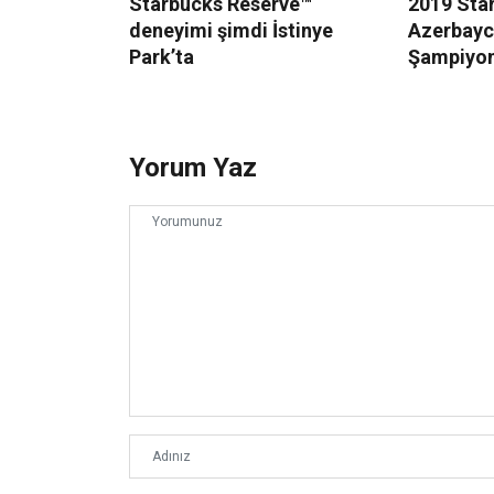
Starbucks Reserve™
2019 Sta
deneyimi şimdi İstinye
Azerbayc
Park’ta
Şampiyonu
Yorum Yaz