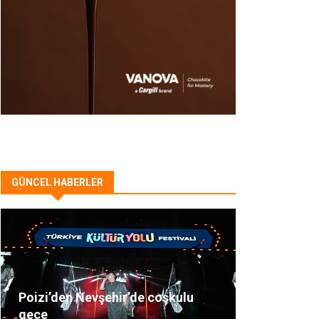
GÜNCEL HABERLER
Poizi’den Nevşehir’de coşkulu
gece