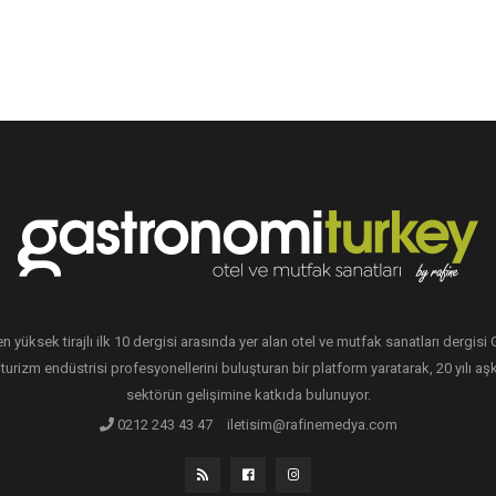
en yüksek tirajlı ilk 10 dergisi arasında yer alan otel ve mutfak sanatları dergis
 turizm endüstrisi profesyonellerini buluşturan bir platform yaratarak, 20 yılı aşk
sektörün gelişimine katkıda bulunuyor.
0212 243 43 47
iletisim@rafinemedya.com