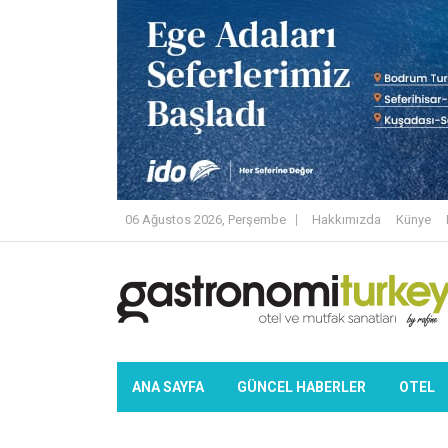
06 Ağustos 2026, Perşembe
Hakkımızda
Künye
ANA SAYFA
GÜNCEL HABERLER
OTEL