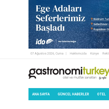
07 Ağustos 2026, Cuma
Hakkımızda
Künye
Rek
ANA SAYFA
GÜNCEL HABERLER
OTEL