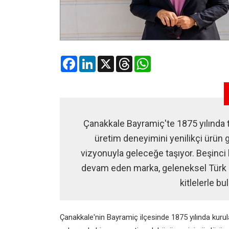
Facebook
LinkedIn
X
Threads
WhatsApp
Çanakkale Bayramiç'te 1875 yılında te
üretim deneyimini yenilikçi ürün g
vizyonuyla geleceğe taşıyor. Beşinci 
devam eden marka, geleneksel Türk le
kitlelerle b
Çanakkale'nin Bayramiç ilçesinde 1875 yılında kurul