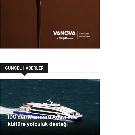
GÜNCEL HABERLER
İDO’dan Marmara Adası’nda
kültüre yolculuk desteği