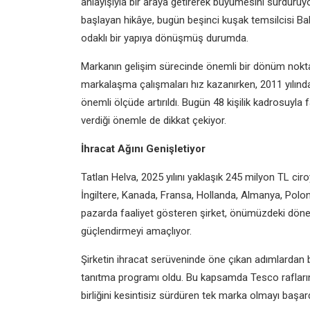
anlayışıyla bir araya getirerek büyümesini sürdürü
başlayan hikâye, bugün beşinci kuşak temsilcisi Bah
odaklı bir yapıya dönüşmüş durumda.
Markanın gelişim sürecinde önemli bir dönüm nokta
markalaşma çalışmaları hız kazanırken, 2011 yılında
önemli ölçüde artırıldı. Bugün 48 kişilik kadrosuyla 
verdiği önemle de dikkat çekiyor.
İhracat Ağını Genişletiyor
Tatlan Helva, 2025 yılını yaklaşık 245 milyon TL ciro
İngiltere, Kanada, Fransa, Hollanda, Almanya, Polo
pazarda faaliyet gösteren şirket, önümüzdeki döne
güçlendirmeyi amaçlıyor.
Şirketin ihracat serüveninde öne çıkan adımlardan bir
tanıtma programı oldu. Bu kapsamda Tesco raflarına
birliğini kesintisiz sürdüren tek marka olmayı başard