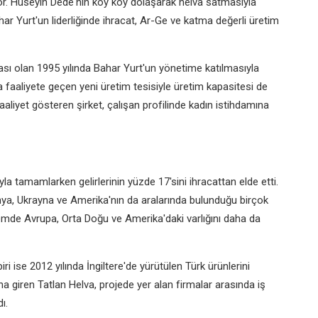
yor. Hüseyin Dede'nin köy köy dolaşarak helva satmasıyla
ar Yurt'un liderliğinde ihracat, Ar-Ge ve katma değerli üretim
sı olan 1995 yılında Bahar Yurt'un yönetime katılmasıyla
 faaliyete geçen yeni üretim tesisiyle üretim kapasitesi de
faaliyet gösteren şirket, çalışan profilinde kadın istihdamına
yla tamamlarken gelirlerinin yüzde 17'sini ihracattan elde etti.
nya, Ukrayna ve Amerika'nın da aralarında bulunduğu birçok
mde Avrupa, Orta Doğu ve Amerika'daki varlığını daha da
i ise 2012 yılında İngiltere'de yürütülen Türk ürünlerini
 giren Tatlan Helva, projede yer alan firmalar arasında iş
ı.