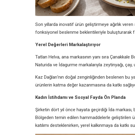
Son yıllarda inovatif ürün geliştirmeye ağırlık vere
fonksiyonel beslenme beklentileriyle buluşturarak far
Yerel Değerleri Markalaştırıyor
Tatlan Helva, ana markasının yanı sıra Çanakkale Bom
Naturida ve İdagurme markalarıyla zeytinyağı, çay, u
Kaz Dağları'nın doğal zenginliğinden beslenen bu yapı
ürünlerin katma değer kazanmasına da katkı sağlıyo
Kadın İstihdamı ve Sosyal Fayda Ön Planda
Şirketin dört yıl önce hayata geçirdiği İda markası,
Bölgeden temin edilen hammaddelerle geliştirilen ür
katılımı desteklenirken, yerel kalkınmaya da katkı s