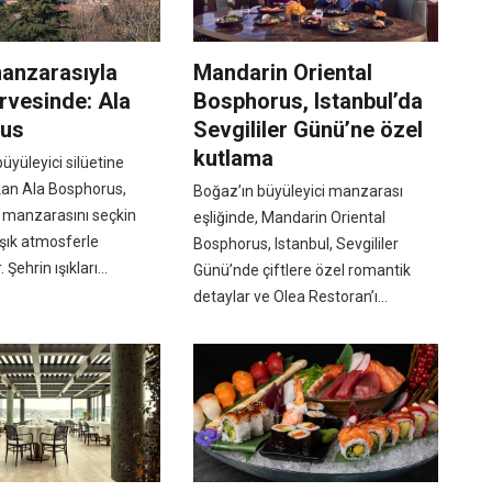
anzarasıyla
Mandarin Oriental
irvesinde: Ala
Bosphorus, Istanbul’da
rus
Sevgililer Günü’ne özel
kutlama
üyüleyici silüetine
an Ala Bosphorus,
Boğaz’ın büyüleyici manzarası
 manzarasını seçkin
eşliğinde, Mandarin Oriental
 şık atmosferle
Bosphorus, Istanbul, Sevgililer
Şehrin ışıkları...
Günü’nde çiftlere özel romantik
detaylar ve Olea Restoran’ı...