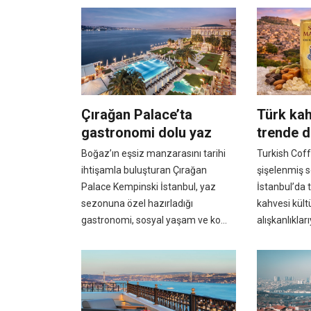
Çırağan Palace’ta
Türk kah
gastronomi dolu yaz
trende 
Boğaz’ın eşsiz manzarasını tarihi
Turkish Coff
ihtişamla buluşturan Çırağan
şişelenmiş 
Palace Kempinski İstanbul, yaz
İstanbul’da 
sezonuna özel hazırladığı
kahvesi kül
gastronomi, sosyal yaşam ve ko...
alışkanlıklarıy