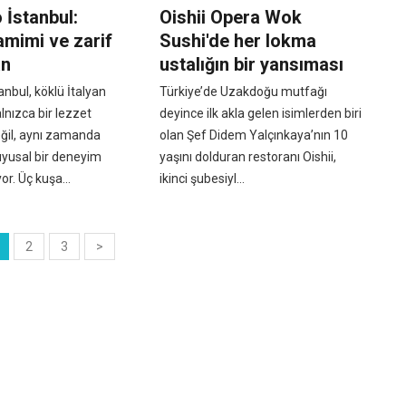
o İstanbul:
Oishii Opera Wok
amimi ve zarif
Sushi'de her lokma
an
ustalığın bir yansıması
anbul, köklü İtalyan
Türkiye’de Uzakdoğu mutfağı
lnızca bir lezzet
deyince ilk akla gelen isimlerden biri
eğil, aynı zamanda
olan Şef Didem Yalçınkaya’nın 10
uyusal bir deneyim
yaşını dolduran restoranı Oishii,
yor. Üç kuşa...
ikinci şubesiyl...
2
3
>