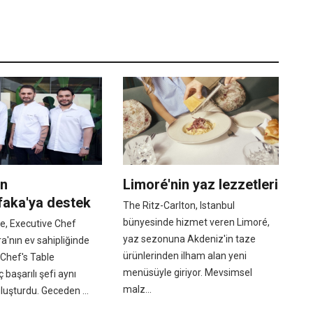
en
Limoré'nin yaz lezzetleri
faka'ya destek
The Ritz-Carlton, Istanbul
bünyesinde hizmet veren Limoré,
e, Executive Chef
yaz sezonuna Akdeniz'in taze
ra'nın ev sahipliğinde
ürünlerinden ilham alan yeni
Chef's Table
menüsüyle giriyor. Mevsimsel
 başarılı şefi aynı
malz...
uşturdu. Geceden ...