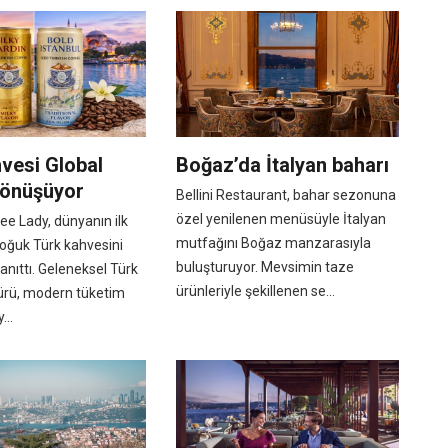
vesi Global
Boğaz’da İtalyan baharı
dönüşüyor
Bellini Restaurant, bahar sezonuna
özel yenilenen menüsüyle İtalyan
ee Lady, dünyanın ilk
mutfağını Boğaz manzarasıyla
soğuk Türk kahvesini
buluşturuyor. Mevsimin taze
tanıttı. Geleneksel Türk
ürünleriyle şekillenen se...
türü, modern tüketim
...