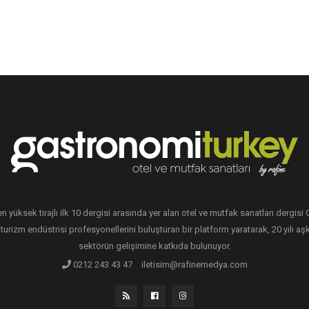
en yüksek tirajlı ilk 10 dergisi arasında yer alan otel ve mutfak sanatları dergis
 turizm endüstrisi profesyonellerini buluşturan bir platform yaratarak, 20 yılı aşk
sektörün gelişimine katkıda bulunuyor.
0212 243 43 47
iletisim@rafinemedya.com