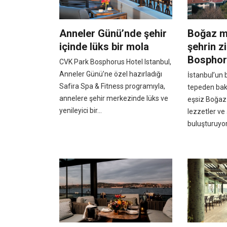
Anneler Günü’nde şehir
Boğaz m
içinde lüks bir mola
şehrin z
Bospho
CVK Park Bosphorus Hotel Istanbul,
Anneler Günü’ne özel hazırladığı
İstanbul’un b
Safira Spa & Fitness programıyla,
tepeden bak
annelere şehir merkezinde lüks ve
eşsiz Boğaz
yenileyici bir...
lezzetler ve
buluşturuyor. 