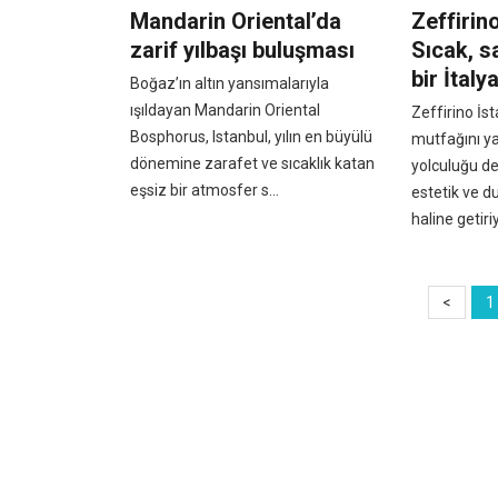
Mandarin Oriental’da
Zeffirin
zarif yılbaşı buluşması
Sıcak, s
bir İtaly
Boğaz’ın altın yansımalarıyla
ışıldayan Mandarin Oriental
Zeffirino İst
Bosphorus, Istanbul, yılın en büyülü
mutfağını ya
dönemine zarafet ve sıcaklık katan
yolculuğu d
eşsiz bir atmosfer s...
estetik ve d
haline getiri
<
1