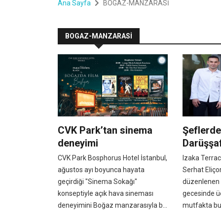
Ana Sayfa
BOGAZ-MANZARASİ
BOGAZ-MANZARASİ
CVK Park’tan sinema
Şeflerd
deneyimi
Darüşşa
CVK Park Bosphorus Hotel İstanbul,
Izaka Terrac
ağustos ayı boyunca hayata
Serhat Eliço
geçirdiği "Sinema Sokağı"
düzenlenen 
konseptiyle açık hava sineması
gecesinde üç
deneyimini Boğaz manzarasıyla b...
mutfakta bul