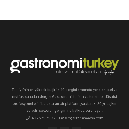
Türkiye’nin en yüksek tirajlı ilk 10 dergisi arasında yer alan otel ve
mutfak sanatları dergisi Gastronomi, turizm ve turizm endüstrisi
profesyonellerini buluşturan bir platform yaratarak, 20 yılı aşkın
süredir sektörün gelişimine katkıda bulunuyor.
0212 243 43 47
iletisim@rafinemedya.com