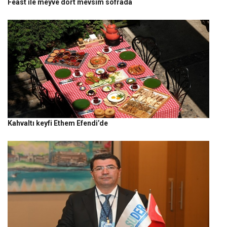
Feast ile meyve dört mevsim sofrada
Kahvaltı keyfi Ethem Efendi’de