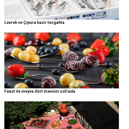
Levrek ve Çipura hazır tezgahta
Feast ile meyve dört mevsim sofrada