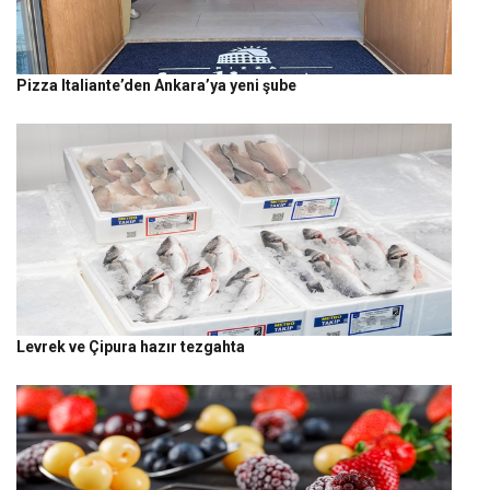
Pizza Italiante’den Ankara’ya yeni şube
Levrek ve Çipura hazır tezgahta