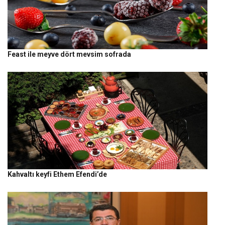
Feast ile meyve dört mevsim sofrada
Kahvaltı keyfi Ethem Efendi’de