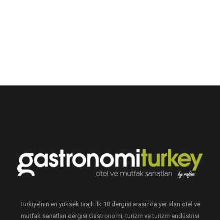
Türkiye’nin en yüksek tirajlı ilk 10 dergisi arasında yer alan otel ve
mutfak sanatları dergisi Gastronomi, turizm ve turizm endüstrisi