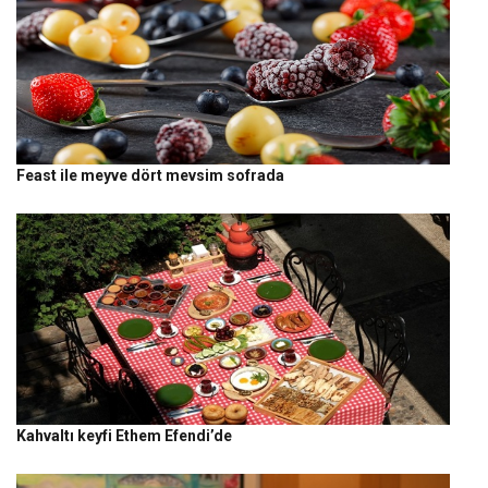
Feast ile meyve dört mevsim sofrada
Kahvaltı keyfi Ethem Efendi’de