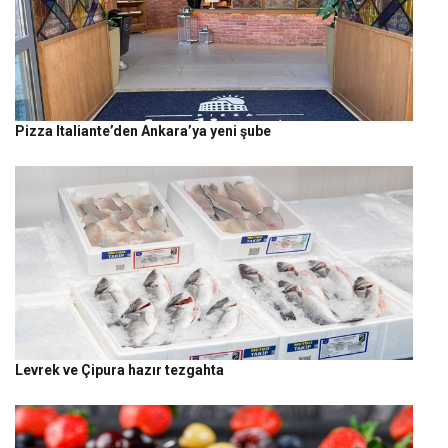
Pizza Italiante’den Ankara’ya yeni şube
Levrek ve Çipura hazır tezgahta