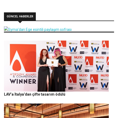
GÜNCEL HABERLER
Syma’dan Ege esintili paylaşım sofrası
LAV’a İtalya’dan çifte tasarım ödülü