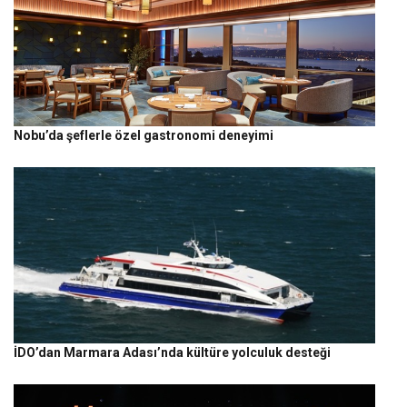
Nobu’da şeflerle özel gastronomi deneyimi
İDO’dan Marmara Adası’nda kültüre yolculuk desteği