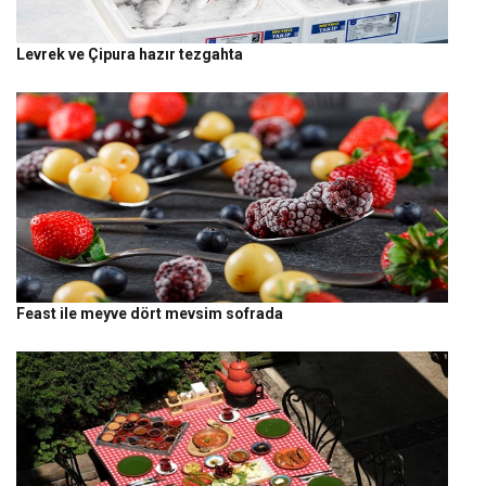
Levrek ve Çipura hazır tezgahta
Feast ile meyve dört mevsim sofrada