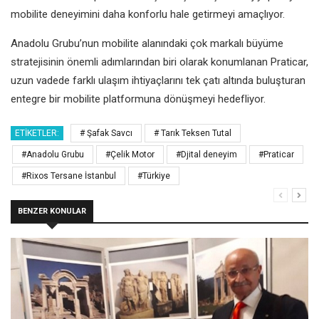
mobilite deneyimini daha konforlu hale getirmeyi amaçlıyor.
Anadolu Grubu’nun mobilite alanındaki çok markalı büyüme
stratejisinin önemli adımlarından biri olarak konumlanan Praticar,
uzun vadede farklı ulaşım ihtiyaçlarını tek çatı altında buluşturan
entegre bir mobilite platformuna dönüşmeyi hedefliyor.
ETIKETLER:
# Şafak Savcı
# Tarık Teksen Tutal
#Anadolu Grubu
#Çelik Motor
#Djital deneyim
#Praticar
#Rixos Tersane İstanbul
#Türkiye
BENZER KONULAR