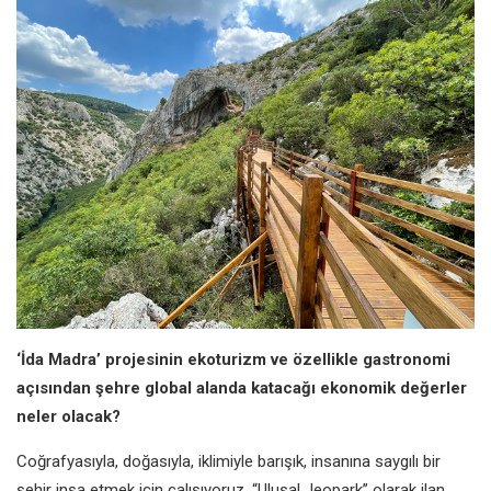
‘İda Madra’ projesinin ekoturizm ve
özellikle gastronomi
açısından şehre
global alanda katacağı ekonomik
değerler
neler olacak?
Coğrafyasıyla, doğasıyla, iklimiyle
barışık, insanına saygılı bir
şehir
inşa etmek için çalışıyoruz. “Ulusal
Jeopark” olarak ilan