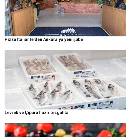
Pizza Italiante’den Ankara’ya yeni şube
Levrek ve Çipura hazır tezgahta