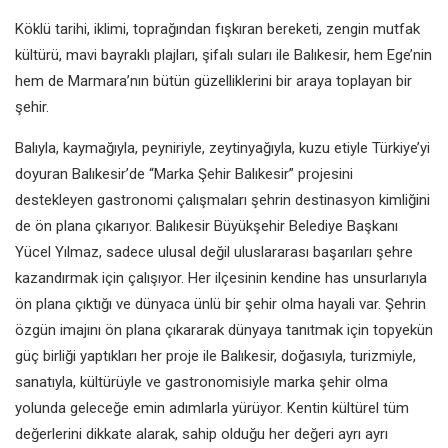
Köklü tarihi, iklimi, toprağından
fışkıran bereketi, zengin mutfak
kültürü, mavi bayraklı plajları, şifalı
suları ile Balıkesir, hem Ege’nin
hem
de Marmara’nın bütün güzelliklerini
bir araya toplayan bir
şehir.
Balıyla, kaymağıyla, peyniriyle,
zeytinyağıyla, kuzu etiyle Türkiye’yi
doyuran Balıkesir’de “Marka Şehir
Balıkesir” projesini
destekleyen
gastronomi çalışmaları şehrin
destinasyon kimliğini
de ön plana
çıkarıyor. Balıkesir Büyükşehir
Belediye Başkanı
Yücel Yılmaz,
sadece ulusal değil uluslararası
başarıları şehre
kazandırmak için
çalışıyor. Her ilçesinin kendine
has unsurlarıyla
ön plana çıktığı
ve dünyaca ünlü bir şehir olma
hayali var. Şehrin
özgün imajını ön
plana çıkararak dünyaya tanıtmak
için topyekün
güç birliği yaptıkları
her proje ile Balıkesir,
doğasıyla, turizmiyle,
sanatıyla, kültürüyle
ve gastronomisiyle
marka şehir
olma
yolunda
geleceğe emin
adımlarla
yürüyor.
Kentin kültürel tüm
değerlerini
dikkate alarak, sahip olduğu her
değeri ayrı ayrı