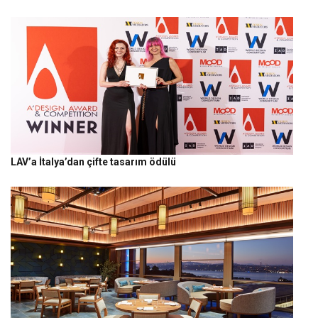
LAV’a İtalya’dan çifte tasarım ödülü