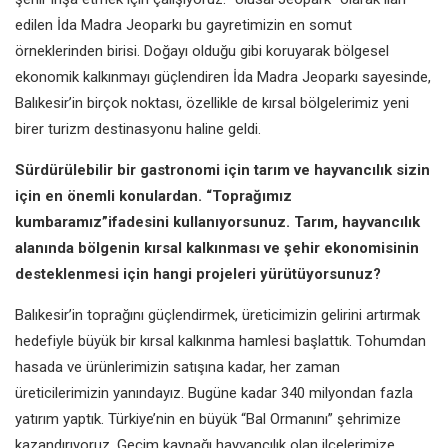
edilen İda
Madra Jeoparkı bu gayretimizin en
somut
örneklerinden birisi. Doğayı
olduğu gibi koruyarak bölgesel
ekonomik kalkınmayı güçlendiren
İda Madra Jeoparkı sayesinde,
Balıkesir’in birçok noktası, özellikle de
kırsal bölgelerimiz yeni
birer turizm
destinasyonu haline geldi.
Sürdürülebilir bir gastronomi için tarım
ve hayvancılık sizin
için en önemli
konulardan. “Toprağımız
kumbaramız”
ifadesini kullanıyorsunuz. Tarım,
hayvancılık
alanında bölgenin kırsal
kalkınması ve şehir ekonomisinin
desteklenmesi için hangi projeleri
yürütüyorsunuz?
Balıkesir’in toprağını güçlendirmek,
üreticimizin gelirini artırmak
hedefiyle büyük bir kırsal kalkınma
hamlesi başlattık. Tohumdan
hasada ve ürünlerimizin satışına
kadar, her zaman
üreticilerimizin
yanındayız. Bugüne kadar 340
milyondan fazla
yatırım yaptık.
Türkiye’nin en büyük “Bal Ormanını”
şehrimize
kazandırıyoruz. Geçim
kaynağı hayvancılık olan ilçelerimize