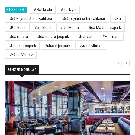
ETIKETLER:
# Bal kitabı
# Türkiye
#50 Peynirli Şehir Balıkesir
#50-peynirli-sehir-balikesir
#Bal
#Balıkesir
#bal-kitabi
#İda Madra
#İda Madra Jeopark
#ida-madra
#ida-madra-jeopark
#Kahvaltı
#Marmara
#Ulusal Jeopark
#ulusal-jeopark
#yucel-yilmaz
#Yücel Yılmaz
BENZER KONULAR