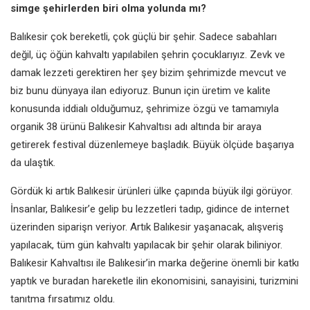
simge
şehirlerden biri olma yolunda mı?
Balıkesir çok bereketli, çok güçlü
bir şehir. Sadece sabahları
değil,
üç öğün kahvaltı yapılabilen şehrin
çocuklarıyız. Zevk ve
damak lezzeti
gerektiren her şey bizim şehrimizde
mevcut ve
biz bunu dünyaya ilan
ediyoruz. Bunun için üretim ve
kalite
konusunda iddialı olduğumuz,
şehrimize özgü ve tamamıyla
organik 38 ürünü Balıkesir Kahvaltısı
adı altında bir araya
getirerek festival
düzenlemeye başladık. Büyük
ölçüde başarıya
da ulaştık.
Gördük ki artık Balıkesir ürünleri ülke
çapında büyük ilgi görüyor.
İnsanlar,
Balıkesir’e gelip bu lezzetleri tadıp,
gidince de internet
üzerinden siparişn
veriyor. Artık Balıkesir yaşanacak,
alışveriş
yapılacak, tüm gün kahvaltı
yapılacak bir şehir olarak biliniyor.
Balıkesir Kahvaltısı ile Balıkesir’in
marka değerine önemli bir katkı
yaptık ve buradan hareketle ilin
ekonomisini, sanayisini, turizmini
tanıtma fırsatımız oldu.