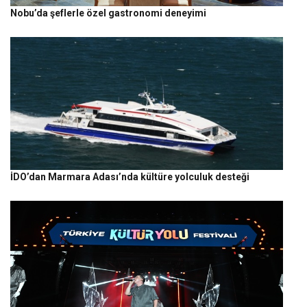
Nobu’da şeflerle özel gastronomi deneyimi
İDO’dan Marmara Adası’nda kültüre yolculuk desteği