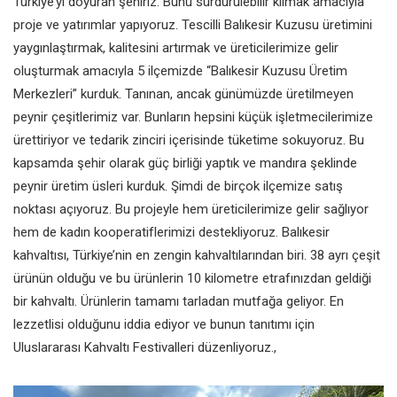
Türkiye’yi doyuran şehiriz.
Bunu sürdürülebilir kılmak amacıyla
proje ve yatırımlar yapıyoruz.
Tescilli Balıkesir Kuzusu üretimini
yaygınlaştırmak, kalitesini artırmak
ve üreticilerimize gelir
oluşturmak
amacıyla 5 ilçemizde “Balıkesir
Kuzusu Üretim
Merkezleri” kurduk.
Tanınan, ancak günümüzde
üretilmeyen
peynir çeşitlerimiz
var. Bunların hepsini küçük
işletmecilerimize
ürettiriyor ve
tedarik zinciri içerisinde tüketime
sokuyoruz. Bu
kapsamda şehir olarak
güç birliği yaptık ve mandıra şeklinde
peynir üretim üsleri kurduk. Şimdi de
birçok ilçemize satış
noktası açıyoruz.
Bu projeyle hem üreticilerimize
gelir sağlıyor
hem de kadın
kooperatiflerimizi destekliyoruz.
Balıkesir
kahvaltısı, Türkiye’nin en
zengin kahvaltılarından biri. 38 ayrı
çeşit
ürünün olduğu ve bu ürünlerin
10 kilometre etrafınızdan geldiği
bir kahvaltı. Ürünlerin tamamı
tarladan mutfağa geliyor. En
lezzetlisi
olduğunu iddia ediyor ve bunun
tanıtımı için
Uluslararası Kahvaltı
Festivalleri düzenliyoruz.,