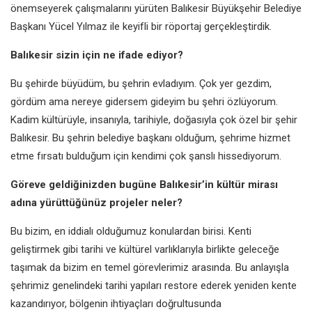
önemseyerek
çalışmalarını yürüten Balıkesir
Büyükşehir Belediye
Başkanı
Yücel Yılmaz ile keyifli bir röportaj
gerçekleştirdik.
Balıkesir sizin için ne ifade ediyor?
Bu şehirde büyüdüm, bu şehrin
evladıyım. Çok yer gezdim,
gördüm
ama nereye gidersem gideyim bu
şehri özlüyorum.
Kadim kültürüyle,
insanıyla, tarihiyle, doğasıyla çok özel
bir şehir
Balıkesir. Bu şehrin belediye
başkanı olduğum, şehrime hizmet
etme fırsatı bulduğum için kendimi
çok şanslı hissediyorum.
Göreve geldiğinizden bugüne
Balıkesir’in kültür mirası
adına
yürüttüğünüz projeler neler?
Bu bizim, en iddialı olduğumuz
konulardan birisi. Kenti
geliştirmek
gibi tarihi ve kültürel varlıklarıyla
birlikte geleceğe
taşımak da bizim
en temel görevlerimiz arasında. Bu
anlayışla
şehrimiz genelindeki tarihi
yapıları restore ederek yeniden kente
kazandırıyor, bölgenin ihtiyaçları
doğrultusunda