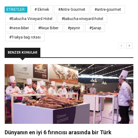
ETIKETLER:
# Ekmek
#Antre Gourmet
#antre-gourmet
#Bakucha Vineyard Hotel
#bakucha-vineyard-hotel
#nese-biber
#Neşe Biber
#peynir
#Şarap
#Trakya bağ rotası
BENZER KONULAR
Dünyanın en iyi 6 fırıncısı arasında bir Türk