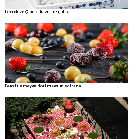
Levrek ve Çipura hazır tezgahta
Feast ile meyve dört mevsim sofrada