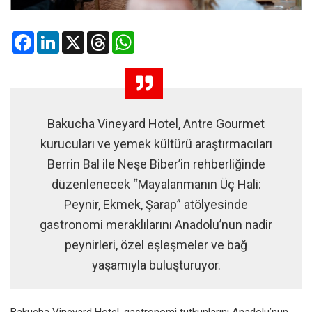
Facebook
LinkedIn
X
Threads
WhatsApp
Bakucha Vineyard Hotel, Antre Gourmet
kurucuları ve yemek kültürü araştırmacıları
Berrin Bal ile Neşe Biber’in rehberliğinde
düzenlenecek “Mayalanmanın Üç Hali:
Peynir, Ekmek, Şarap” atölyesinde
gastronomi meraklılarını Anadolu’nun nadir
peynirleri, özel eşleşmeler ve bağ
yaşamıyla buluşturuyor.
Bakucha Vineyard Hotel, gastronomi tutkunlarını Anadolu’nun