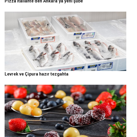
Pizza Italiante’den Ankara’ya yeni şube
Levrek ve Çipura hazır tezgahta