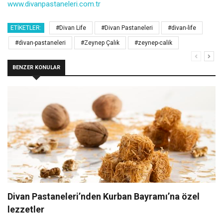
www.divanpastaneleri.com.tr
ETIKETLER:
#Divan Life
#Divan Pastaneleri
#divan-life
#divan-pastaneleri
#Zeynep Çalık
#zeynep-calik
BENZER KONULAR
Divan Pastaneleri’nden Kurban Bayramı’na özel
lezzetler