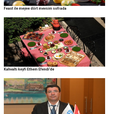
Feast ile meyve dört mevsim sofrada
Kahvaltı keyfi Ethem Efendi’de