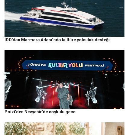
İDO’dan Marmara Adası’nda kültüre yolculuk desteği
Poizi’den Nevşehir’de coşkulu gece