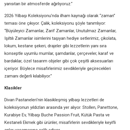
yansıtan bir atmosferde ağırlıyoruz.”
2026 Yılbaşı Koleksiyonu’nda ilham kaynağı olarak “zaman”
teması öne çıkıyor. Çalık, koleksiyonu şöyle tanımlıyor:
“Büyüleyici Zamanlar, Zarif Zamanlar, Unutulmaz Zamanlar,
Işıltılı Zamanlar isimlerini taşıyan hediye setlerimiz, çikolata,
lokum, kestane şekeri, drajeler gibi lezzetlerin yanı sıra
konseptle uyumlu mumlar, şamdanlar, çerçeveler, karaf ve
bardaklar, özel tasarım objeler gibi çok çeşitli aksesuarları
içeriyor. Böylece misafirlerimiz sevdikleriyle geçirecekleri
zamanı değerli kılabiliyor.”
Klasikler
Divan Pastaneleri’nin klasikleşmiş yılbaşı lezzetleri de
koleksiyonun yıldızları arasında yer alıyor. Stollen, Panettone,
Kurabiye Ev, Yılbaşı Buche Passion Fruit, Kütük Pasta ve
Kestaneli Ekmek gibi ürünler, misafirlerin sevdikleriyle keyifli
anlar yaşamasına eşlik ediyor.