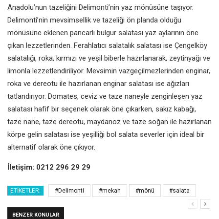
Anadolu’nun tazeliğini Delimonti’nin yaz mönüsüne taşıyor.
Delimonti’nin mevsimsellik ve tazeliği ön planda olduğu
mönüsüne eklenen pancarlı bulgur salatası yaz aylarının öne
çıkan lezzetlerinden. Ferahlatıcı salatalık salatası ise Çengelköy
salatalığı, roka, kırmızı ve yeşil biberle hazırlanarak, zeytinyağı ve
limonla lezzetlendiriliyor. Mevsimin vazgeçilmezlerinden enginar,
roka ve dereotu ile hazırlanan enginar salatası ise ağızları
tatlandırıyor. Domates, ceviz ve taze naneyle zenginleşen yaz
salatası hafif bir seçenek olarak öne çıkarken, sakız kabağı,
taze nane, taze dereotu, maydanoz ve taze soğan ile hazırlanan
körpe gelin salatası ise yeşilliği bol salata severler için ideal bir
alternatif olarak öne çıkıyor.
İletişim: 0212 296 29 29
ETIKETLER:
#Delimonti
#mekan
#mönü
#salata
BENZER KONULAR