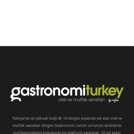
Türkiye’nin en yüksek tirajlı ilk 10 dergisi arasında yer alan otel ve
mutfak sanatları dergisi Gastronomi, turizm ve turizm endüstrisi
profesyonellerini buluşturan bir platform yaratarak, 20 yılı aşkın