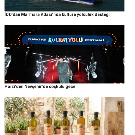
İDO’dan Marmara Adası’nda kültüre yolculuk desteği
Poizi’den Nevşehir’de coşkulu gece