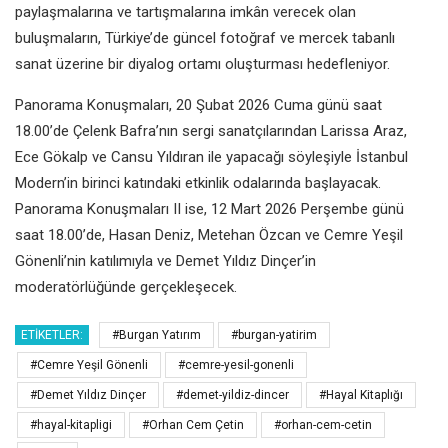
paylaşmalarına ve tartışmalarına imkân verecek olan
buluşmaların, Türkiye’de güncel fotoğraf ve mercek tabanlı
sanat üzerine bir diyalog ortamı oluşturması hedefleniyor.
Panorama Konuşmaları, 20 Şubat 2026 Cuma günü saat
18.00’de Çelenk Bafra’nın sergi sanatçılarından Larissa Araz,
Ece Gökalp ve Cansu Yıldıran ile yapacağı söyleşiyle İstanbul
Modern’in birinci katındaki etkinlik odalarında başlayacak.
Panorama Konuşmaları II ise, 12 Mart 2026 Perşembe günü
saat 18.00’de, Hasan Deniz, Metehan Özcan ve Cemre Yeşil
Gönenli’nin katılımıyla ve Demet Yıldız Dinçer’in
moderatörlüğünde gerçekleşecek.
ETIKETLER:
#Burgan Yatırım
#burgan-yatirim
#Cemre Yeşil Gönenli
#cemre-yesil-gonenli
#Demet Yıldız Dinçer
#demet-yildiz-dincer
#Hayal Kitaplığı
#hayal-kitapligi
#Orhan Cem Çetin
#orhan-cem-cetin