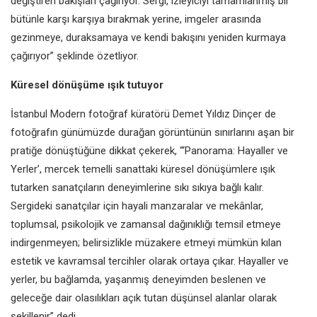
değiştiren bakışları çağırıyor. Sergi, izleyiciyi tamamlanmış bir
bütünle karşı karşıya bırakmak yerine, imgeler arasında
gezinmeye, duraksamaya ve kendi bakışını yeniden kurmaya
çağırıyor” şeklinde özetliyor.
Küresel dönüşüme ışık tutuyor
İstanbul Modern fotoğraf küratörü Demet Yıldız Dinçer de
fotoğrafın günümüzde durağan görüntünün sınırlarını aşan bir
pratiğe dönüştüğüne dikkat çekerek, “‘Panorama: Hayaller ve
Yerler’, mercek temelli sanattaki küresel dönüşümlere ışık
tutarken sanatçıların deneyimlerine sıkı sıkıya bağlı kalır.
Sergideki sanatçılar için hayali manzaralar ve mekânlar,
toplumsal, psikolojik ve zamansal dağınıklığı temsil etmeye
indirgenmeyen; belirsizlikle müzakere etmeyi mümkün kılan
estetik ve kavramsal tercihler olarak ortaya çıkar. Hayaller ve
yerler, bu bağlamda, yaşanmış deneyimden beslenen ve
geleceğe dair olasılıkları açık tutan düşünsel alanlar olarak
şekillenir” dedi.