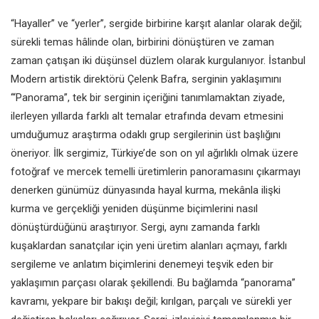
“Hayaller” ve “yerler”, sergide birbirine karşıt alanlar olarak değil;
sürekli temas hâlinde olan, birbirini dönüştüren ve zaman
zaman çatışan iki düşünsel düzlem olarak kurgulanıyor. İstanbul
Modern artistik direktörü Çelenk Bafra, serginin yaklaşımını
‘“Panorama”, tek bir serginin içeriğini tanımlamaktan ziyade,
ilerleyen yıllarda farklı alt temalar etrafında devam etmesini
umduğumuz araştırma odaklı grup sergilerinin üst başlığını
öneriyor. İlk sergimiz, Türkiye’de son on yıl ağırlıklı olmak üzere
fotoğraf ve mercek temelli üretimlerin panoramasını çıkarmayı
denerken günümüz dünyasında hayal kurma, mekânla ilişki
kurma ve gerçekliği yeniden düşünme biçimlerini nasıl
dönüştürdüğünü araştırıyor. Sergi, aynı zamanda farklı
kuşaklardan sanatçılar için yeni üretim alanları açmayı, farklı
sergileme ve anlatım biçimlerini denemeyi teşvik eden bir
yaklaşımın parçası olarak şekillendi. Bu bağlamda “panorama”
kavramı, yekpare bir bakışı değil; kırılgan, parçalı ve sürekli yer