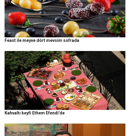
Feast ile meyve dört mevsim sofrada
Kahvaltı keyfi Ethem Efendi’de