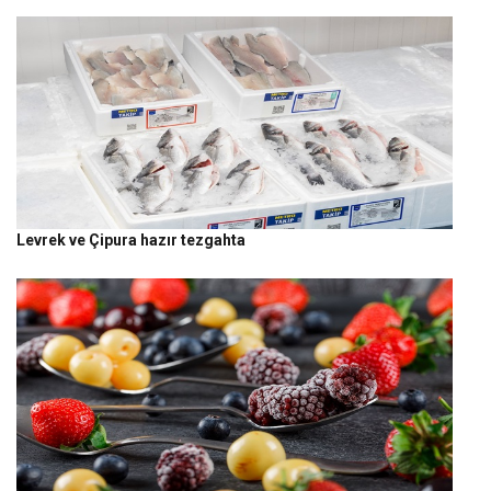
Levrek ve Çipura hazır tezgahta