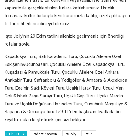
kapasite ile gerçekleştirilen turlara katılabilirsiniz. Üstelik
temassız kültür turlarıyla kendi aracınızla katılıp, özel aplikasyon
ile tur rehberlerini dinleyebilirsiniz.
İşte Jolly’nin 29 Ekim tatilini ailenizle geçirmeniz için önerdiği
rotalar şöyle:
Kapadokya Turu, Batı Karadeniz Turu, Çocuklu Ailelere Özel
Eskişehir&Odunpazarı, Çocuklu Ailelere Özel Kapadokya Turu,
Kuşadası & Pamukkale Turu, Çocuklu Ailelere Özel Ankara
Anıtkabir Turu, Safranbolu & Yedigöller & Amasra & Akçakoca
Turu, Ege'nin Saklı Köyleri Turu, Uçaklı Hatay Turu, Uçaklı Van
Gölü&İshak Paşa Sarayı Turu, Uçaklı Gap Turu, Uçaklı Mardin
Turu ve Uçaklı Doğu'nun Hazineleri Turu, Günübirlik Maşukiye &
Sapanca & Ormanya turu 159 TL’den başlayan fiyatlarla bu
keyifli rotaları keşfetmek için sizi bekliyor.
ETIKETLER:
#destinasyon
#Jolly
#tur