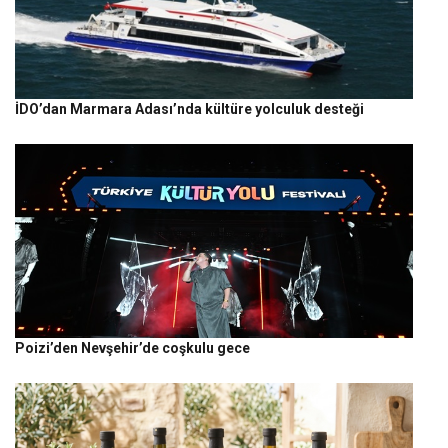
İDO’dan Marmara Adası’nda kültüre yolculuk desteği
Poizi’den Nevşehir’de coşkulu gece