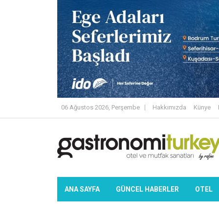
06 Ağustos 2026, Perşembe
Hakkımızda
Künye
ANA SAYFA
GÜNCEL HABERLER
OTEL