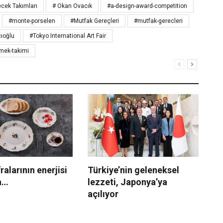
ecek Takımları
# Okan Ovacık
#a-design-award-competition
#monte-porselen
#Mutfak Gereçleri
#mutfak-gerecleri
ıoğlu
#Tokyo International Art Fair
mek-takimi
ralarının enerjisi
Türkiye’nin geleneksel
Şe
a…
lezzeti, Japonya’ya
ye
açılıyor
se