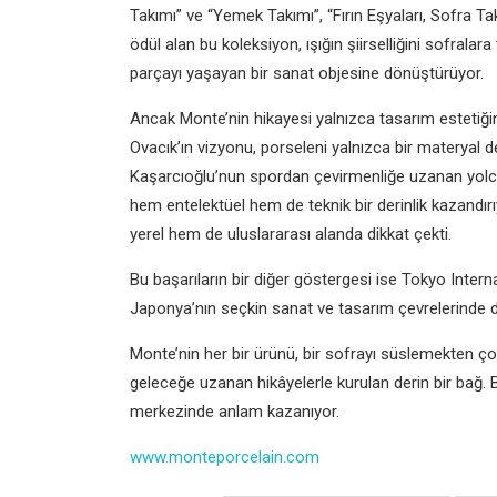
Takımı” ve “Yemek Takımı”, “Fırın Eşyaları, Sofra Ta
ödül alan bu koleksiyon, ışığın şiirselliğini sofralar
parçayı yaşayan bir sanat objesine dönüştürüyor.
Ancak Monte’nin hikayesi yalnızca tasarım estetiği
Ovacık’ın vizyonu, porseleni yalnızca bir materyal d
Kaşarcıoğlu’nun spordan çevirmenliğe uzanan yolcu
hem entelektüel hem de teknik bir derinlik kazandır
yerel hem de uluslararası alanda dikkat çekti.
Bu başarıların bir diğer göstergesi ise Tokyo Inter
Japonya’nın seçkin sanat ve tasarım çevrelerinde 
Monte’nin her bir ürünü, bir sofrayı süslemekten ço
geleceğe uzanan hikâyelerle kurulan derin bir bağ.
merkezinde anlam kazanıyor.
www.monteporcelain.com