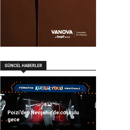
GÜNCEL HABERLER
Poizi’den Nevşehir’de coşkulu
gece