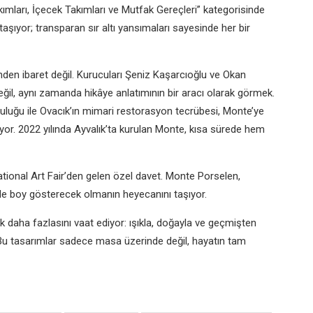
kımları, İçecek Takımları ve Mutfak Gereçleri” kategorisinde
a taşıyor; transparan sır altı yansımaları sayesinde her bir
nden ibaret değil. Kurucuları Şeniz Kaşarcıoğlu ve Okan
eğil, aynı zamanda hikâye anlatımının bir aracı olarak görmek.
luğu ile Ovacık’ın mimari restorasyon tecrübesi, Monte’ye
ıyor. 2022 yılında Ayvalık’ta kurulan Monte, kısa sürede hem
national Art Fair’den gelen özel davet. Monte Porselen,
de boy gösterecek olmanın heyecanını taşıyor.
k daha fazlasını vaat ediyor: ışıkla, doğayla ve geçmişten
 Bu tasarımlar sadece masa üzerinde değil, hayatın tam