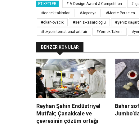
ETIKETLER:
# A’ Design Award & Competition
# İç
#icecek-takimlari
#Japonya
#Monte Porselen
#okan-ovacik
#seniz-kasarcioglu
#Şeniz Kaşarc
#tokyo-international-art-fair
#Yemek Takımı
#ye
BENZER KONULAR
Reyhan Şahin Endüstriyel
Bahar sof
Mutfak; Çanakkale ve
Jumbo’d
çevresinin çözüm ortağı