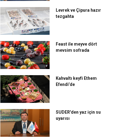
Levrek ve Çipura hazır
tezgahta
Feast ile meyve dört
mevsim sofrada
Kahvaltı keyfi Ethem
Efendi’de
f Mert Karakuş: Lezzetli
Geleneksel bayram
meklerin reçetesinde
sofralarının markası:
SUDER'den yaz için su
uyarısı
vgi şart
Korkmaz