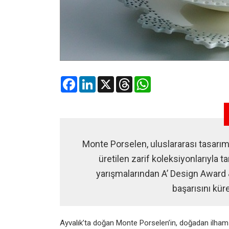
Facebook
LinkedIn
X
Threads
WhatsApp
Monte Porselen, uluslararası tasarım s
üretilen zarif koleksiyonlarıyla 
yarışmalarından A’ Design Award 
başarısını kür
Ayvalık’ta doğan Monte Porselen’in, doğadan ilham 