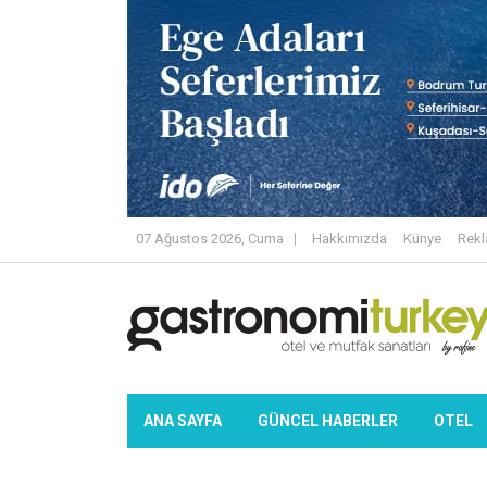
07 Ağustos 2026, Cuma
Hakkımızda
Künye
Rek
ANA SAYFA
GÜNCEL HABERLER
OTEL