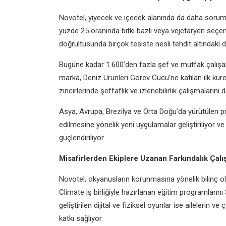
Novotel, yiyecek ve içecek alanında da daha soruml
yüzde 25 oranında bitki bazlı veya vejetaryen seçen
doğrultusunda birçok tesiste nesli tehdit altındaki 
Bugüne kadar 1.600’den fazla şef ve mutfak çalışanı
marka, Deniz Ürünleri Görev Gücü’ne katılan ilk kür
zincirlerinde şeffaflık ve izlenebilirlik çalışmalarını d
Asya, Avrupa, Brezilya ve Orta Doğu’da yürütülen p
edilmesine yönelik yeni uygulamalar geliştiriliyor ve t
güçlendiriliyor.
Misafirlerden Ekiplere Uzanan Farkındalık Çalı
Novotel, okyanusların korunmasına yönelik bilinç o
Climate iş birliğiyle hazırlanan eğitim programları
geliştirilen dijital ve fiziksel oyunlar ise ailelerin
katkı sağlıyor.