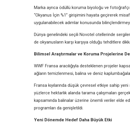
Marka ayrıca ödüllü koruma biyoloğu ve fotoğrafçı 
“Okyanus İçin %1” girişimini hayata geçirerek misa
uygulanabilecek adımlar konusunda bilinçlendirmey
Dünya genelindeki seçili Novotel otellerinde sergil
de okyanusların karşı karşıya olduğu tehditlere dikk
Bilimsel Araştırmalar ve Koruma Projelerine D
WWF Fransa aracılığıyla desteklenen projeler kapsa
ağların temizlenmesi, balina ve deniz kaplumbağalar
Fransa kıyılarında düşük çevresel etkiye sahip yeni
yüzlerce hektarlık alanda tarama çalışmaları gerçekl
kapsamında balinalar üzerine önemli veriler elde ed
programları da genişletildi.
Yeni Dönemde Hedef Daha Büyük Etki