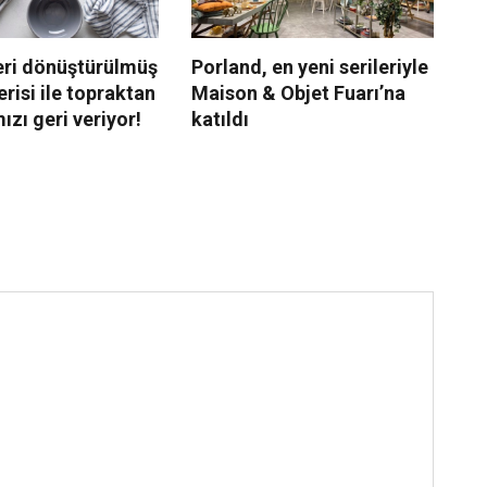
eri dönüştürülmüş
Porland, en yeni serileriyle
Su
risi ile topraktan
Maison & Objet Fuarı’na
yi
ızı geri veriyor!
katıldı