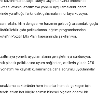
önemli kazanımlara ulaştı. Dünya Okyanus Günü öncesinde
vresel etkisini azaltmaya yönelik uygulamalarını, deniz
linde yürüttüğü farkındalık çalışmalarını ortaya koyuyor.
 insan refahı, iklim dengesi ve turizmin geleceği arasındaki güçlü
dürülebilir gıda politikalarına, eğitim programlarından
tel’in Pozitif Etki Planı kapsamında şekilleniyor.
azaltmaya yönelik uygulamalarını genişletmeyi sürdürüyor.
mlık plastik politikasına uyum sağlarken, otellerin yüzde 73’ü
ık yönetimi ve kaynak kullanımında daha sorumlu uygulamalar
konaklama sektörünün hem insanlar hem de gezegen için
rterek, atılan her küçük adımın küresel ölçekte önemli bir