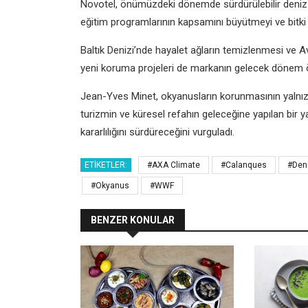
Novotel, önümüzdeki dönemde sürdürülebilir deniz 
eğitim programlarının kapsamını büyütmeyi ve bitki 
Baltık Denizi’nde hayalet ağların temizlenmesi ve Avu
yeni koruma projeleri de markanın gelecek dönem önc
Jean-Yves Minet, okyanusların korunmasının yalnızc
turizmin ve küresel refahın geleceğine yapılan bir y
kararlılığını sürdüreceğini vurguladı.
ETIKETLER:
#AXA Climate
#Calanques
#Deni
#Okyanus
#WWF
BENZER KONULAR