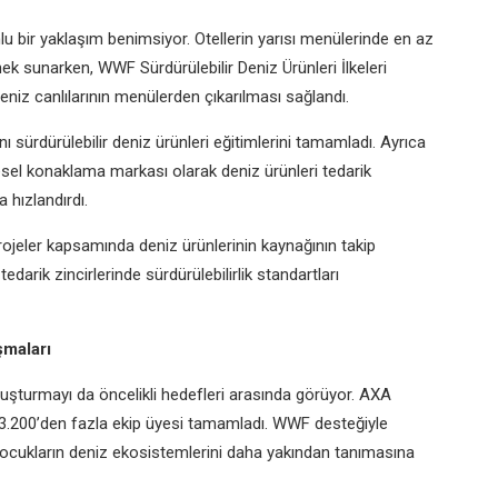
u bir yaklaşım benimsiyor. Otellerin yarısı menülerinde en az
ek sunarken, WWF Sürdürülebilir Deniz Ürünleri İlkeleri
deniz canlılarının menülerden çıkarılması sağlandı.
 sürdürülebilir deniz ürünleri eğitimlerini tamamladı. Ayrıca
esel konaklama markası olarak deniz ürünleri tedarik
a hızlandırdı.
rojeler kapsamında deniz ürünlerinin kaynağının takip
edarik zincirlerinde sürdürülebilirlik standartları
şmaları
luşturmayı da öncelikli hedefleri arasında görüyor. AXA
nı 3.200’den fazla ekip üyesi tamamladı. WWF desteğiyle
 ve çocukların deniz ekosistemlerini daha yakından tanımasına