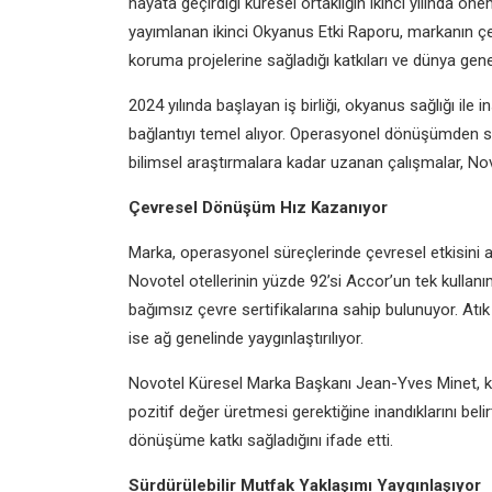
hayata geçirdiği küresel ortaklığın ikinci yılında 
yayımlanan ikinci Okyanus Etki Raporu, markanın çe
koruma projelerine sağladığı katkıları ve dünya gene
2024 yılında başlayan iş birliği, okyanus sağlığı ile
bağlantıyı temel alıyor. Operasyonel dönüşümden sür
bilimsel araştırmalara kadar uzanan çalışmalar, Novo
Çevresel Dönüşüm Hız Kazanıyor
Marka, operasyonel süreçlerinde çevresel etkisini 
Novotel otellerinin yüzde 92’si Accor’un tek kullanı
bağımsız çevre sertifikalarına sahip bulunuyor. At
ise ağ genelinde yaygınlaştırılıyor.
Novotel Küresel Marka Başkanı Jean-Yves Minet, 
pozitif değer üretmesi gerektiğine inandıklarını beli
dönüşüme katkı sağladığını ifade etti.
Sürdürülebilir Mutfak Yaklaşımı Yaygınlaşıyor