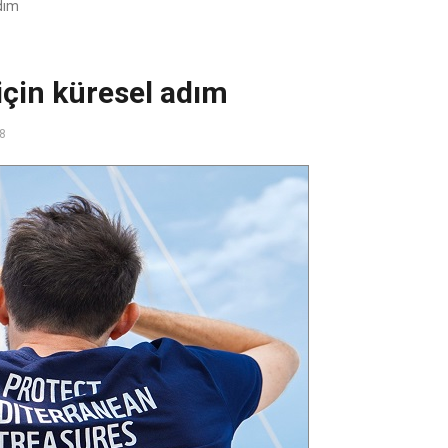
dım
için küresel adım
58