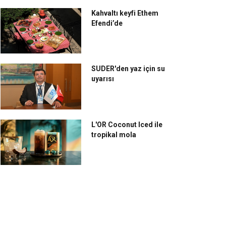
Kahvaltı keyfi Ethem
Efendi’de
SUDER'den yaz için su
uyarısı
L'OR Coconut Iced ile
tropikal mola