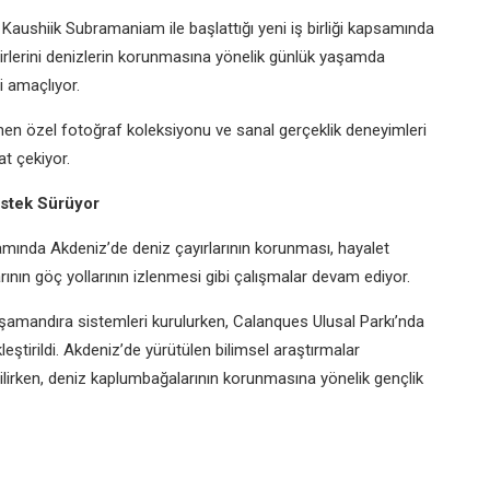
Kaushiik Subramaniam ile başlattığı yeni iş birliği kapsamında
firlerini denizlerin korunmasına yönelik günlük yaşamda
i amaçlıyor.
enen özel fotoğraf koleksiyonu ve sanal gerçeklik deneyimleri
at çekiyor.
estek Sürüyor
mında Akdeniz’de deniz çayırlarının korunması, hayalet
ının göç yollarının izlenmesi gibi çalışmalar devam ediyor.
 şamandıra sistemleri kurulurken, Calanques Ulusal Parkı’nda
eştirildi. Akdeniz’de yürütülen bilimsel araştırmalar
ilirken, deniz kaplumbağalarının korunmasına yönelik gençlik