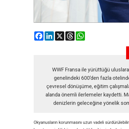
Facebook
LinkedIn
X
Threads
WhatsApp
WWF Fransa ile yürüttüğü uluslarara
genelindeki 600’den fazla otelinde
çevresel dönüşüme, eğitim çalışmala
alanda önemli ilerlemeler kaydetti. Ma
denizlerin geleceğine yönelik somu
Okyanusların korunmasını uzun vadeli sürdürülebilir