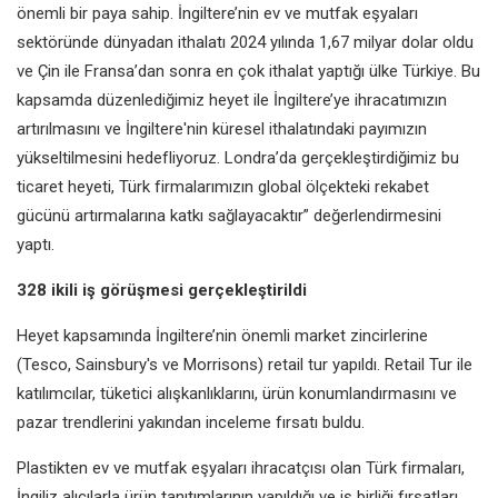
önemli bir paya sahip. İngiltere’nin ev ve mutfak eşyaları
sektöründe dünyadan ithalatı 2024 yılında 1,67 milyar dolar oldu
ve Çin ile Fransa’dan sonra en çok ithalat yaptığı ülke Türkiye. Bu
kapsamda düzenlediğimiz heyet ile İngiltere’ye ihracatımızın
artırılmasını ve İngiltere'nin küresel ithalatındaki payımızın
yükseltilmesini hedefliyoruz. Londra’da gerçekleştirdiğimiz bu
ticaret heyeti, Türk firmalarımızın global ölçekteki rekabet
gücünü artırmalarına katkı sağlayacaktır” değerlendirmesini
yaptı.
328
ikili
iş görüşmesi gerçekleştirildi
Heyet kapsamında İngiltere’nin önemli market zincirlerine
(Tesco, Sainsbury's ve Morrisons) retail tur yapıldı. Retail Tur ile
katılımcılar, tüketici alışkanlıklarını, ürün konumlandırmasını ve
pazar trendlerini yakından inceleme fırsatı buldu.
Plastikten ev ve mutfak eşyaları ihracatçısı olan Türk firmaları,
İngiliz alıcılarla ürün tanıtımlarının yapıldığı ve iş birliği fırsatları