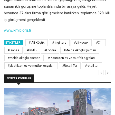
sunan ikili görüşme toplantılarında bir araya geldi. Heyet
boyunca 37 alıcı firma görüşmelere katılırken, toplamda 328 ikili
iş görüşmesi gerçekleşti.
www.ikmib.org.tr
ETIKETLER:
# Ali Küçük
# İngiltere
#ali-kucuk
#Çin
#Fransa
#İKMİB
#Londra
#Melda Akoğlu Şişman
#melda-akoglu-sisman
#Plastikten ev ve mutfak eşyaları
#plastikten-ev-ve-mutfak-esyalari
#Retail Tur
#retail-tur
BENZER KONULAR