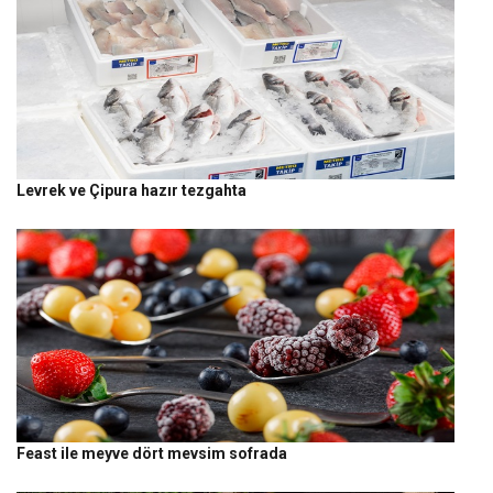
Levrek ve Çipura hazır tezgahta
Feast ile meyve dört mevsim sofrada