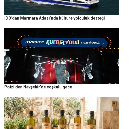
İDO’dan Marmara Adası’nda kültüre yolculuk desteği
Poizi’den Nevşehir’de coşkulu gece